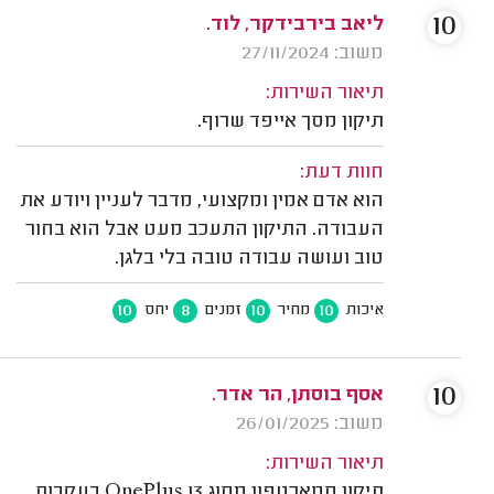
10
ליאב בירבידקר, לוד.
משוב: 27/11/2024
תיאור השירות:
תיקון מסך אייפד שרוף.
חוות דעת:
הוא אדם אמין ומקצועי, מדבר לעניין ויודע את
העבודה. התיקון התעכב מעט אבל הוא בחור
טוב ועושה עבודה טובה בלי בלגן.
10
8
10
10
איכות
מחיר
זמנים
יחס
10
אסף בוסתן, הר אדר.
משוב: 26/01/2025
תיאור השירות:
תיקון סמארטפון מסוג OnePlus 13 בעקבות