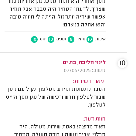
מסך אחורי. הוא חמוד ממש, נתן אחריות כמו
שצריך, לדעתי המחיר היה סבבה אבל תמיד
אפשר שיהיה יותר זול. הייתה לי חוויה טובה
והוא אחלה בן אדם!
10
10
8
10
איכות
מחיר
זמנים
יחס
10
לינוי חליבה, בת ים.
משוב: 07/05/2025
תיאור השירות:
העברת תמונות ומידע מטלפון תקול עם מסך
שבור לטלפון חדש ורכישה של מגן מסך וקייס
לטלפון.
חוות דעת:
מאוד מרוצה! באמת שירות מעולה. היה
סבלני, אדיב ועשה עבודה מעולה. המחיר