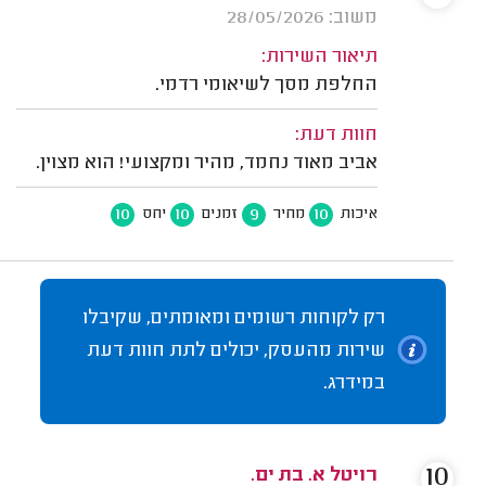
משוב: 28/05/2026
תיאור השירות:
החלפת מסך לשיאומי רדמי.
חוות דעת:
אביב מאוד נחמד, מהיר ומקצועי! הוא מצוין.
10
10
9
10
איכות
מחיר
זמנים
יחס
רק לקוחות רשומים ומאומתים, שקיבלו
שירות מהעסק, יכולים לתת חוות דעת
במידרג.
10
רויטל א. בת ים.