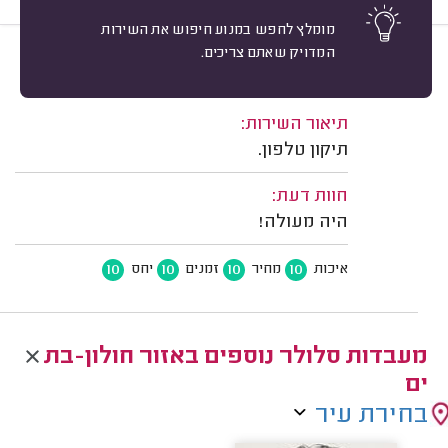
מומלץ לחפש במנוע חיפוש את השירות
המדויק שאתם צריכים.
10
אילנית מ. בת ים.
מיון
משוב: 22/06/2026
תיאור השירות:
תיקון טלפון.
חוות דעת:
היה מעולה!
10
10
10
10
איכות
מחיר
זמנים
יחס
מעבדות סלולר נוספים באזור חולון-בת
ים
בחירת עיר