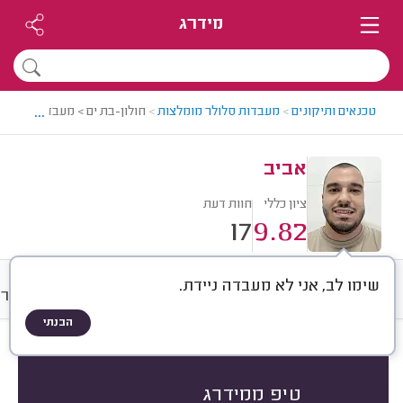
מידרג
...
טכנאים ותיקונים
>
מעבדות סלולר מומלצות
>
חולון-בת ים > מעבדת סלולר 
אביב
ציון כללי
חוות דעת
17
9.82
שימו לב, אני לא מעבדה ניידת.
חוות דעת
מחירים
ממוצע
גלרי
הבנתי
חוות דעת לפי:
הכל
(
17
)
הכי נפוצים
סוג מכשיר
סוג תיקון
טיפ ממידרג