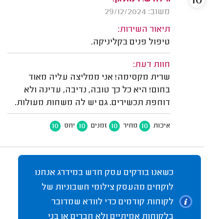
10
משוב: 29/12/2024
תיאור השירות:
טיפול פנים בקליניקה.
חוות דעת:
שרית מקסימה! אני ממליצה עליה מאוד
בחום! היא כל כך טובה, נדיבה, עדינה ולא
דוחפת תכשירים. גם יש לה משחות מעולות.
10
10
10
10
איכות
מחיר
זמנים
יחס
כשאנו בודקים עסק חדש במידרג אנחנו
לוקחים מהעסק צילומי חשבוניות של
לקוחות קודמים כדי לוודא שמדובר
בלקוחות אמיתיים ולא חברים או בני