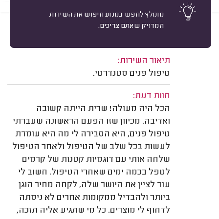
מומלץ לחפש במנוע חיפוש את השירות
המדויק שאתם צריכים.
10
נוגה פז א. רמת גן.
מיון
משוב: 16/07/2026
תיאור השירות:
טיפול פנים סטנדרטי.
חוות דעת:
הכל היה מעולה! שרית הייתה קשובה
ואדיבה. מכיוון שזו הפעם הראשונה שעברתי
טיפול פנים, היא הסבירה לי מה היא עומדת
לעשות בכל שלב של הטיפול ולאחר הטיפול
שלחה אותי עם דוגמיות קטנות של קרמים
לטפל בכמה ימים שאחרי הטיפול. חשוב לי
עוד לציין את היושר שלה, לקחה מחיר הוגן
ביותר ולהבדיל ממקומות אחרים לא ניסתה
לדחוף לי מוצרים. כל מי שתגיע אליה תזכה,