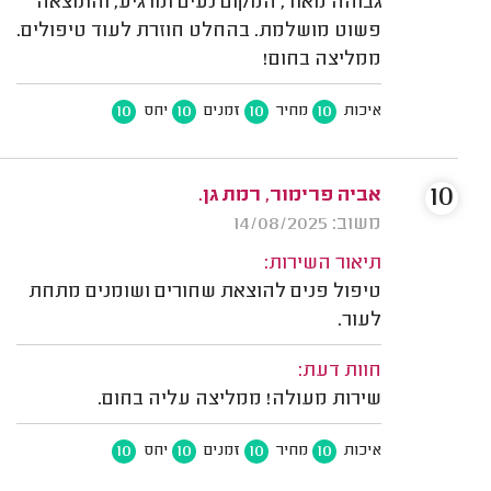
גבוהה מאוד, המקום נעים ומרגיע, והתוצאה
פשוט מושלמת. בהחלט חוזרת לעוד טיפולים.
ממליצה בחום!
10
10
10
10
איכות
מחיר
זמנים
יחס
10
אביה פרימור, רמת גן.
משוב: 14/08/2025
תיאור השירות:
טיפול פנים להוצאת שחורים ושומנים מתחת
לעור.
חוות דעת:
שירות מעולה! ממליצה עליה בחום.
10
10
10
10
איכות
מחיר
זמנים
יחס