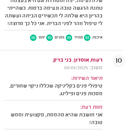
שלה נעימה, יפה ומסודרת וגם היא בעצמה
נותנת הרגשה טובה ונעימה ברמות. כשהייתי
בהריון היא שלחה לי תכשירים הביתה ועשתה
לי טיפול זוהר לפני הברית. אני כל כך מרוצה!
10
10
10
10
איכות
מחיר
זמנים
יחס
10
רעות אוסדון, בני ברק.
משוב: 01/01/2025
תיאור השירות:
טיפולי פנים בקליניקה שכללו ניקוי שחורים,
מסכות פנים ופילינג.
חוות דעת:
אני חושבת שהיא מהממת, מקצועית וממש
טובה!