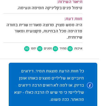
תיאור השירות:
טיפול פנים בקליניקה חמימה ונעימה.
חוות דעת:
היה ממש מצוין. מרוצה מאוד!!! שרית בחורה
מדהימה מכל הבחינות, מקצועית ומאוד
שירותית.
10
10
10
10
איכות
מחיר
זמנים
יחס
כל חוות הדעת מוצגות תמיד. דירוגים
חיוביים או שליליים מוצגים באותו אופן
בדיוק. אז למה לא רואים הרבה דירוגים
שליליים? כי מי שיש לו הרבה כאלו - יוצא
מהאתר. ככה פשוט.