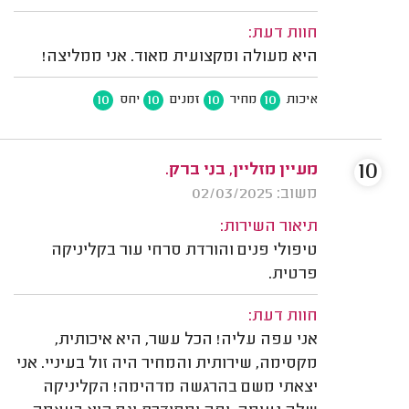
חוות דעת:
היא מעולה ומקצועית מאוד. אני ממליצה!
10
10
10
10
איכות
מחיר
זמנים
יחס
10
מעיין מזליין, בני ברק.
משוב: 02/03/2025
תיאור השירות:
טיפולי פנים והורדת סרחי עור בקליניקה
פרטית.
חוות דעת:
אני עפה עליה! הכל עשר, היא איכותית,
מקסימה, שירותית והמחיר היה זול בעיניי. אני
יצאתי משם בהרגשה מדהימה! הקליניקה