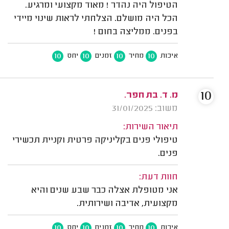
הטיפול היה נהדר ! מאוד מקצועי ומרגיע.
הכל היה מושלם. הצלחתי לראות שינוי מיידי
בפנים. ממליצה בחום !
10
10
10
10
איכות
מחיר
זמנים
יחס
10
מ. ד. בת חפר.
משוב: 31/01/2025
תיאור השירות:
טיפולי פנים בקליניקה פרטית וקניית תכשירי
פנים.
חוות דעת:
אני מטופלת אצלה כבר שבע שנים והיא
מקצועית, אדיבה ושירותית.
10
10
10
10
איכות
מחיר
זמנים
יחס