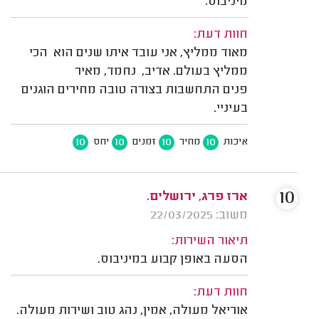
מיניבוס.
חוות דעת:
מאוד ממליץ, אני עובד איתו שנים הוא הכי
ממליץ בעולם. אדיב, נחמד, מאיר
פנים התחשבות בצורה טובה מחירים הוגנים
בעיניי.
10
10
10
10
איכות
מחיר
זמנים
יחס
10
ארז פרג, ירושלים.
משוב: 22/03/2025
תיאור השירות:
הסעה באופן קבוע במיניבוס.
חוות דעת:
אוריאל מעולה, אמין, נהג טוב ושירות מעולה.