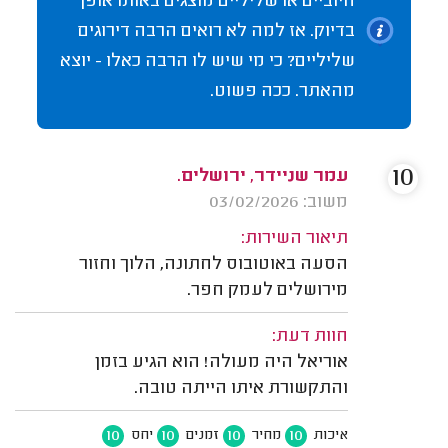
חיוביים או שליליים מוצגים באותו אופן
בדיוק. אז למה לא רואים הרבה דירוגים
שליליים? כי מי שיש לו הרבה כאלו - יוצא
מהאתר. ככה פשוט.
10
עמר שניידר, ירושלים.
משוב: 03/02/2026
תיאור השירות:
הסעה באוטובוס לחתונה, הלוך וחזור
מירושלים לעמק חפר.
חוות דעת:
אוריאל היה מעולה! הוא הגיע בזמן
והתקשורת איתו הייתה טובה.
10
10
10
10
איכות
מחיר
זמנים
יחס