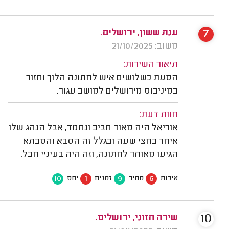
7
ענת ששון, ירושלים.
משוב: 21/10/2025
תיאור השירות:
הסעת כשלושים איש לחתונה הלוך וחזור
במיניבוס מירושלים למושב עגור.
חוות דעת:
אוריאל היה מאוד חביב ונחמד, אבל הנהג שלו
איחר בחצי שעה ובגלל זה הסבא והסבתא
הגיעו מאוחר לחתונה, וזה היה בעיניי חבל.
10
1
9
6
איכות
מחיר
זמנים
יחס
10
שירה חזוני, ירושלים.