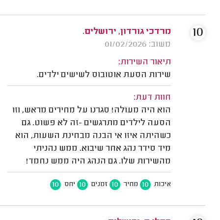
10
מרדכי גורדון, ירושלים.
משוב: 01/02/2026
תיאור השירות:
שירות הסעת אוטובוס לשישים ילדים.
חוות דעת:
הוא היה מעולה! סגרנו על מחירים מראש, וזו
הסעה לילדים מתרגשים -זה לא פשוט. גם
כשהיתה איזו אי הבנה מבחינת השעות, הוא
מיד סידר נהג אחר שיבוא. ממש נהניתי
מהשירות שלו. גם הנהג היה ממש נחמד!
10
10
10
10
איכות
מחיר
זמנים
יחס