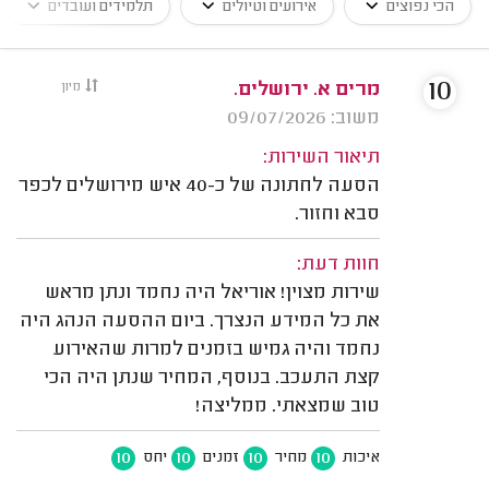
הכי נפוצים
אירועים וטיולים
תלמידים ועובדים
10
מרים א. ירושלים.
מיון
משוב: 09/07/2026
תיאור השירות:
הסעה לחתונה של כ-40 איש מירושלים לכפר
סבא וחזור.
חוות דעת:
שירות מצוין! אוריאל היה נחמד ונתן מראש
את כל המידע הנצרך. ביום ההסעה הנהג היה
נחמד והיה גמיש בזמנים למרות שהאירוע
קצת התעכב. בנוסף, המחיר שנתן היה הכי
טוב שמצאתי. ממליצה!
10
10
10
10
איכות
מחיר
זמנים
יחס