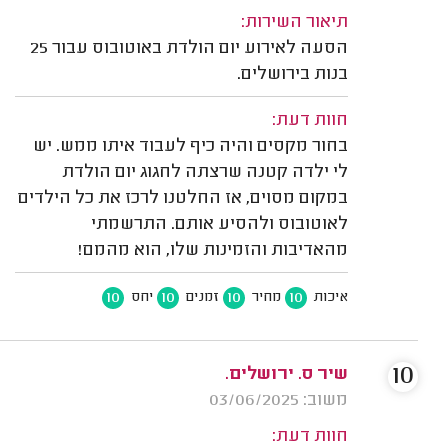
תיאור השירות:
הסעה לאירוע יום הולדת באוטובוס עבור 25
בנות בירושלים.
חוות דעת:
בחור מקסים והיה כיף לעבוד איתו ממש. יש
לי ילדה קטנה שרצתה לחגוג יום הולדת
במקום מסוים, אז החלטנו לרכז את כל הילדים
לאוטובוס ולהסיע אותם. התרשמתי
מהאדיבות והזמינות שלו, הוא מהמם!
10
10
10
10
איכות
מחיר
זמנים
יחס
10
שיר ס. ירושלים.
משוב: 03/06/2025
חוות דעת: