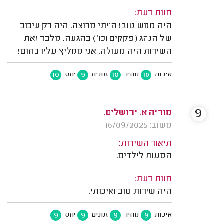
חוות דעת:
היה ממש טוב! הייתי מרוצה. היה רק עיכוב
של הנהג (פקקים וכו') בהגעה. מלבד זאת
השירות היה מעולה. אני ממליץ עליו בחום!
10
9
10
10
איכות
מחיר
זמנים
יחס
9
מוריה א. ירושלים.
משוב: 16/09/2025
תיאור השירות:
הסעות לילדים.
חוות דעת:
היה שירות טוב ואיכותי.
9
9
9
9
איכות
מחיר
זמנים
יחס