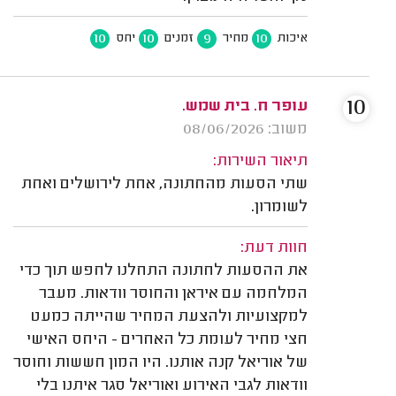
10
10
9
10
איכות
מחיר
זמנים
יחס
10
עופר ח. בית שמש.
משוב: 08/06/2026
תיאור השירות:
שתי הסעות מהחתונה, אחת לירושלים ואחת
לשומרון.
חוות דעת:
את ההסעות לחתונה התחלנו לחפש תוך כדי
המלחמה עם איראן והחוסר וודאות. מעבר
למקצועיות ולהצעת המחיר שהייתה כמעט
חצי מחיר לעומת כל האחרים - היחס האישי
של אוריאל קנה אותנו. היו המון חששות וחוסר
וודאות לגבי האירוע ואוריאל סגר איתנו בלי