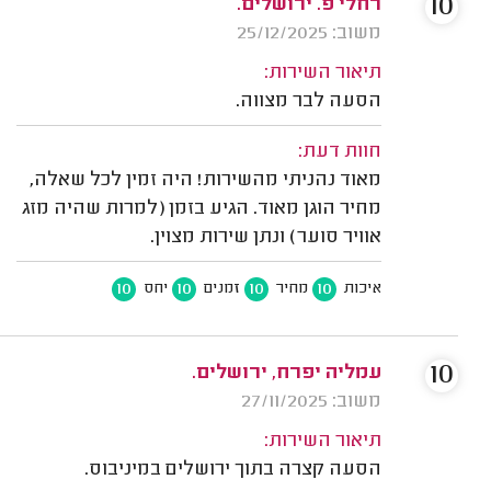
10
רחלי פ. ירושלים.
משוב: 25/12/2025
תיאור השירות:
הסעה לבר מצווה.
חוות דעת:
מאוד נהניתי מהשירות! היה זמין לכל שאלה,
מחיר הוגן מאוד. הגיע בזמן (למרות שהיה מזג
אוויר סוער) ונתן שירות מצוין.
10
10
10
10
איכות
מחיר
זמנים
יחס
10
עמליה ‬‎יפרח, ירושלים.
משוב: 27/11/2025
תיאור השירות:
הסעה קצרה בתוך ירושלים במיניבוס.