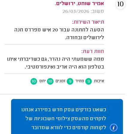
10
אמיר שוחט, ירושלים.
משוב: 26/03/2026
תיאור השירות:
הסעה לחתונה עבור 20 איש מפרדס חנה
לירושלים ובחזרה.
חוות דעת:
ממה ששמעתי היה נהדר, גם כשדיברתי איתו
בטלפון הוא היה אדיב ואינפורמטיבי.
10
10
9
9
איכות
מחיר
זמנים
יחס
כשאנו בודקים עסק חדש במידרג אנחנו
לוקחים מהעסק צילומי חשבוניות של
לקוחות קודמים כדי לוודא שמדובר