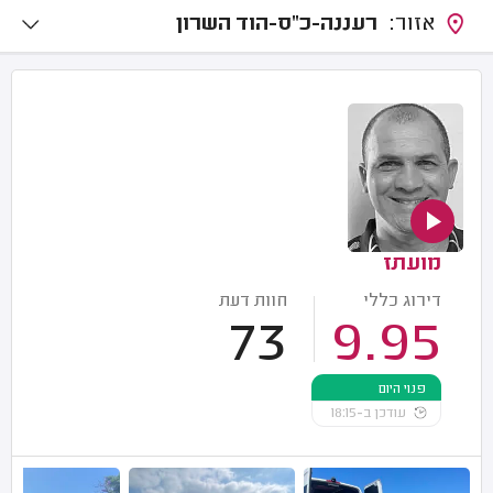
אזור:
רעננה-כ"ס-הוד השרון
מועתז
דירוג כללי
חוות דעת
73
9.95
פנוי היום
עודכן ב-18:15