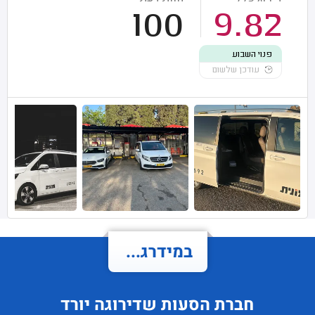
100
9.82
פנוי השבוע
עודכן שלשום
במידרג...
חברת הסעות
שדירוגה
יורד