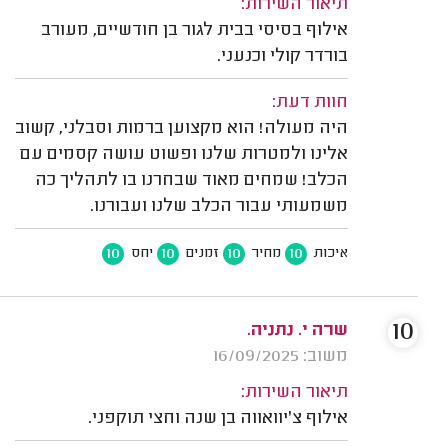
תיאור השירות:
אילוף בסיסי בבית לגור בן חודשיים, מעורב
בורדר קולי וכנעני.
חוות דעת:
היה מעולה! הוא מקצוען ברמות וסבלני, קשוב
אלינו ולמטרות שלנו ופשוט עושה קסמים עם
הכלב! שמחים מאוד שבחרנו בו לתהליך כה
משמעותי עבור הכלב שלנו ועבורנו.
10
10
10
10
איכות
מחיר
זמנים
יחס
10
שרה י. נתניה.
משוב: 16/09/2025
תיאור השירות:
אילוף צ'יוואווה בן שנה וחצי תוקפני.