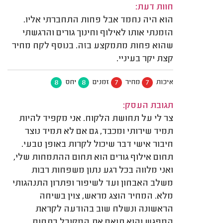
חוות דעת:
הוא היה נחמד אבל פחות התחברתי אליו.
הזמנתי אותו לאילוף וחינוך גורים והרגשתי
שהוא פחות מתמקצע בזה. בנוסף לקח מחיר
קצת יקר בעיניי.
8
8
7
7
איכות
מחיר
זמנים
יחס
תגובת העסק:
צר לי על תחושת הלקוח. אני מקפיד להיות
תמיד שירותי ומכבד, גם אם לא תמיד נוצר
חיבור אישי דבר שיכול לקרות באופן טבעי.
תחום אילוף גורים הוא תחום ההתמחות שלי,
ואני מלווה בכל רגע נתון משפחות רבות
משלב האבחון ועד לשיפור ופתרון התנהגותי
מלא. המחיר הוצג מראש, צוין בשיחה
הראשונה ונשלח שוב בהודעה לקראת
המפגש והוא תואם את המקובל בתחום.