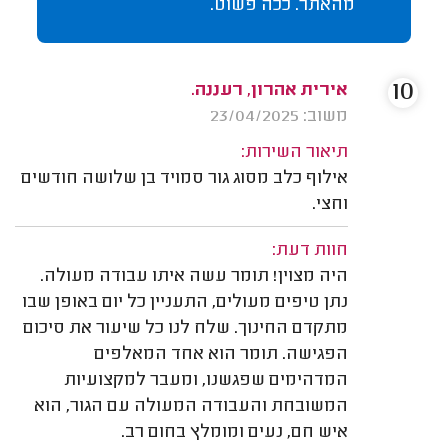
מהאתר. ככה פשוט.
10
אירית אהרון, רעננה.
משוב: 23/04/2025
תיאור השירות:
אילוף כלב מסוג גור סמויד בן שלושה חודשים
וחצי.
חוות דעת:
היה מצוין! תומר עשה איתו עבודה מעולה.
נתן טיפים מעולים, התעניין כל יום באופן שבו
מתקדם החינוך. שלח לנו כל שיעור את סיכום
הפגישה. תומר הוא אחד המאלפים
המדהימים שפגשנו, ומעבר למקצועיות
המשובחת והעבודה המעולה עם הגור, הוא
איש חם, נעים ומומלץ בחום רב.