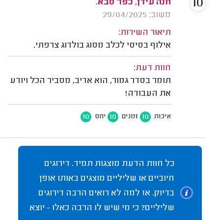
10
חנה עידן, כפר סבא.
משוב: 29/04/2025
תיאור השירות:
אילוף בסיסי לכלב מסוג בולדוג צרפתי.
חוות דעת:
תומר בסדר גמור, הוא אדיב, מסביר הכל ויודע
את העבודה!
10
10
10
איכות
זמנים
יחס
כל חוות הדעת מוצגות תמיד. דירוגים
חיוביים או שליליים מוצגים באותו אופן
בדיוק. אז למה לא רואים הרבה דירוגים
שליליים? כי מי שיש לו הרבה כאלו - יוצא