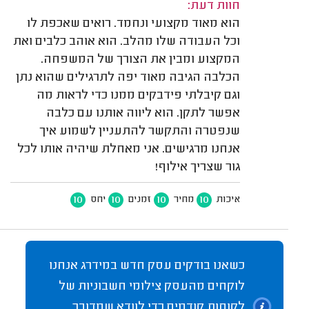
חוות דעת:
הוא מאוד מקצועי ונחמד. רואים שאכפת לו
וכל העבודה שלו מהלב. הוא אוהב כלבים ואת
המקצוע ומבין את הצורך של המשפחה.
הכלבה הגיבה מאוד יפה לתרגילים שהוא נתן
וגם קיבלתי פידבקים ממנו כדי לראות מה
אפשר לתקן. הוא ליווה אותנו עם כלבה
שנפטרה והתקשר להתעניין לשמוע איך
אנחנו מרגישים. אני מאחלת שיהיה אותו לכל
גור שצריך אילוף!
10
10
10
10
איכות
מחיר
זמנים
יחס
כשאנו בודקים עסק חדש במידרג אנחנו
לוקחים מהעסק צילומי חשבוניות של
לקוחות קודמים כדי לוודא שמדובר