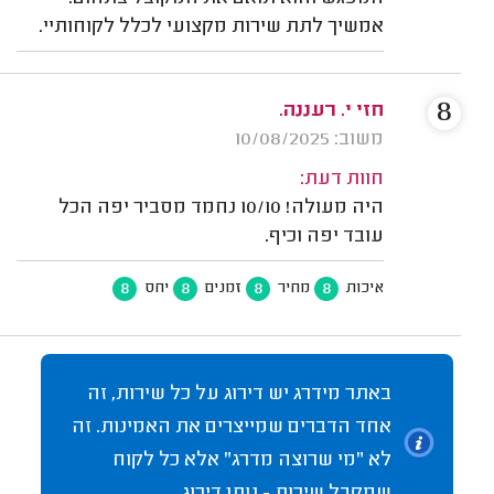
אמשיך לתת שירות מקצועי לכלל לקוחותיי.
8
חזי י. רעננה.
משוב: 10/08/2025
חוות דעת:
היה מעולה! 10/10 נחמד מסביר יפה הכל
עובד יפה וכיף.
8
8
8
8
איכות
מחיר
זמנים
יחס
באתר מידרג יש דירוג על כל שירות, זה
אחד הדברים שמייצרים את האמינות. זה
לא "מי שרוצה מדרג" אלא כל לקוח
שמקבל שירות - נותן דירוג.