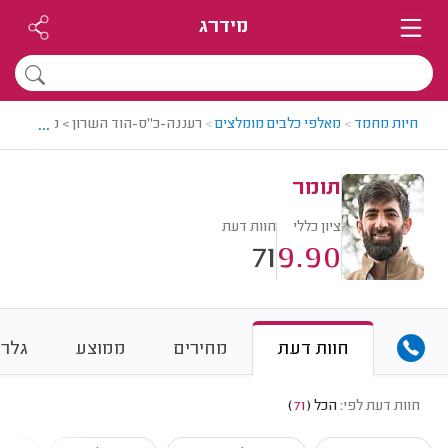
מידרג
...
חיות מחמד
>
מאלפי כלבים מומלצים
>
רעננה-כ"ס-הוד השרון > מאלף כלבים
תומר
ציון כללי
חוות דעת
71
9.90
חוות דעת
מחירים
ממוצע
גלרי
חוות דעת לפי:
הכל
(
71
)