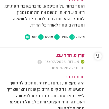
חוות דעת:
תומר בחור על הכיפאק, מדבר בגובה העיניים,
רואים שהוא חי ונושם את התחום ומבין
לעומק. הוא עונה בסבלנות על כל שאלה
ומשרה ביטחון לאורך כל הדרך.
10
10
10
10
איכות
מחיר
זמנים
יחס
9
קרן פ. הדר עם.
אשרור: 13/07/2025
משוב: 10/04/2025
חוות דעת:
היה מקצועי, נעים ושירותי, מחכים להמשך
הפגישות..! הסקי סיגרים בן שנה וחצי שצריך
לייצר מולו סמכות.. תומר הגיע לפגישה
ראשונה והיה מקצועי ורחב לב על הזמנים!
מחכים להמשך..