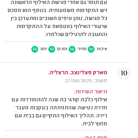
עם תומר גם אחרי פגישת האילוף הראשונה
ויש התקדמות משמעותית. בנוסף הוא מסכם
כל פגישה, נותן טיפים חשובים ומתעדכן בין
שיעורי האילוף בווטסאפ על ההתקדמות
והתגובה לתרגילים שנלמדו.
10
10
10
10
איכות
מחיר
זמנים
יחס
10
מארק פצלינצב, הרצליה.
משוב: 27/08/2025
תיאור השירות:
אילוף כלבת קורגי בת שנה להתמודדות עם
חרדת נטישה שהתפתחה בעקבות מעבר
דירה. תהליך האילוף התקיים גם בבית וגם
מחוץ לבית.