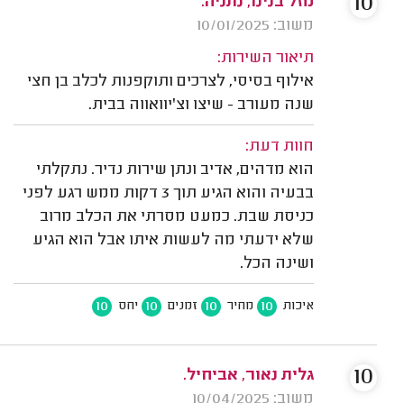
10
מזל בנינו, נתניה.
משוב: 10/01/2025
תיאור השירות:
אילוף בסיסי, לצרכים ותוקפנות לכלב בן חצי
שנה מעורב - שיצו וצ'יוואווה בבית.
חוות דעת:
הוא מדהים, אדיב ונתן שירות נדיר. נתקלתי
בבעיה והוא הגיע תוך 3 דקות ממש רגע לפני
כניסת שבת. כמעט מסרתי את הכלב מרוב
שלא ידעתי מה לעשות איתו אבל הוא הגיע
ושינה הכל.
10
10
10
10
איכות
מחיר
זמנים
יחס
10
גלית נאור, אביחיל.
משוב: 10/04/2025