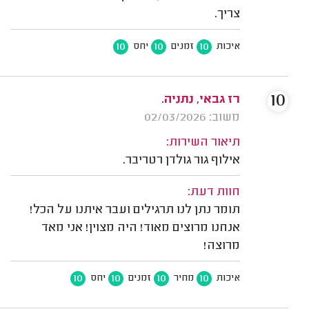
צריך.
10
10
10
איכות
זמנים
יחס
10
רז גבאי, נתניה.
משוב: 02/03/2026
תיאור השירות:
אילוף גור גולדן רטריבר.
חוות דעת:
תומר נתן לנו תרגילים ועבר איתנו על הכל!
אנחנו מרוצים מאוד! היה מצוין! אני מאד
מרוצה!
10
10
10
10
איכות
מחיר
זמנים
יחס