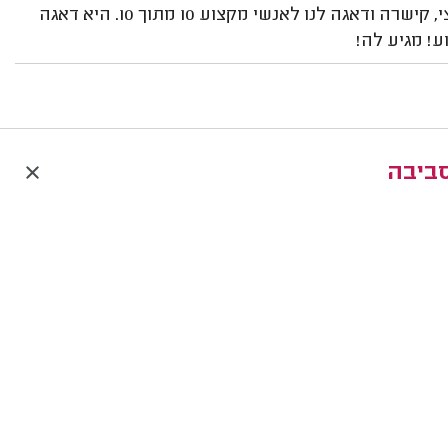
דאגה לכל מה שצריך. היא הרימה לנו את האירוע בחודש וחצי, קישרה ודאגה לנו לאנשי מקצוע 10 מתוך 10. היא דאגה
ע! מגיע לה!
סביבה