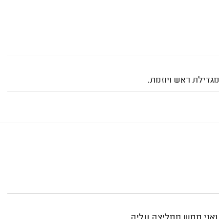
מגדילת ראש ויוזמת.
ואני ממש ממליצה עליה.