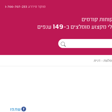
מוקד מידרג:
1-700-707-233
וחות קודמים
149
י מקצוע
מומלצים
ב-
ענפים
מלצת - דנית
שתפו