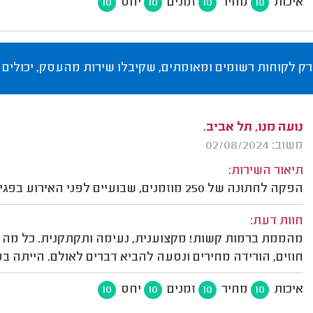
איכות
מחיר
זמנים
יחס
10
10
10
10
רק לקוחות רשומים ומאומתים, שקיבלו שירות מהעסק, יכולים 
נועה מנו, תל אביב.
משוב: 02/08/2024
תיאור השירות:
הפקה לחתונה של 250 מוזמנים, שבועיים לפני האירוע בפגישות פרונטליות וטלפוניות.
חוות דעת:
מהממת ברמות קשות! מקצוענית, נעימה ותקתקנית. כל מה ש
חוזים, הורידה מחירים ונסעה להביא דברים לאולם. הייתה ב
איכות
מחיר
זמנים
יחס
10
10
10
10