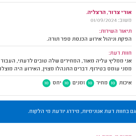
אורי צרור, הרצליה.
משוב: 01/09/2024
תיאור השירות:
הפקת וניהול אירוע הכנסת ספר תורה.
חוות דעת:
אני ממליץ עליה מאוד, המחירים שלה טובים לדעתי, העבודה 
ממני עומס בטירוף. דברים התנהלו מצוין, האירוע היה מוצלח
איכות
מחיר
זמנים
יחס
10
10
10
10
גם בחוות דעת אנונימיות, מידרג יודעת מי הלקוח.