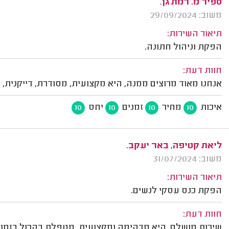
ספיר מ. רמת גן.
משוב: 29/09/2024
תיאור השירות:
הפקת וניהול חתונה.
חוות דעת:
אנחנו מאוד מרוצים ממנה, היא מקצועית, מסודרת, דייקנית, 
איכות
מחיר
זמנים
יחס
10
10
10
10
ליאת קטיפה, באר יעקב.
משוב: 31/07/2024
תיאור השירות:
הפקת כנס עסקי לנשים.
חוות דעת:
שירות מושלם, היא מדהימה ומקצועית, מטפלת בהכול בזמן 