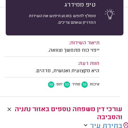
טיפ ממידרג
מומלץ לחפש במנוע חיפוש את השירות
10
י. מ. נתניה.
מיון
המדויק שאתם צריכים.
אשרור: 07/08/2026
משוב: 08/02/2026
תיאור השירות:
ייפוי כוח מתמשך וצוואה.
חוות דעת:
היא מקצועית ואנושית, מדהים.
10
10
10
איכות
מחיר
יחס
עורכי דין משפחה נוספים באזור נתניה
והסביבה
בחירת עיר