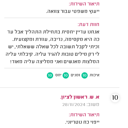
תיאור השירות:
ייעוץ משפטי עבור צוואה.
חוות דעת:
אנחנו עדיין יחסית בתחילת התהליך אבל עד
כה היא מקסימה, נדיבה, עוזרת ומקצועית.
זכיתי לקבל תשובה לכל שאלה ששאלתי, יש
לי רק מילים טובות להגיד עליה. קיבלתי עליה
המלצות מאנשים ואני ממליצה עליה מאוד!
10
10
10
איכות
זמנים
יחס
10
א. ש. ראשון לציון.
משוב: 28/11/2024
תיאור השירות:
ייפוי כח נוטריוני.