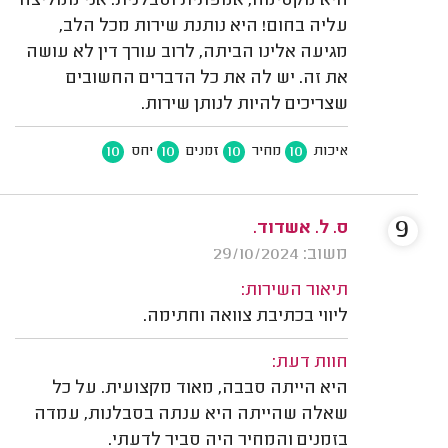
היא מקסימה, אמפתית וסבלנית. אני ממליצה
עליה בחום! היא נותנת שירות מכל הלב,
מגיעה אלינו הביתה, לרוב עורך דין לא עושה
את זה. יש לה את כל הדברים החשובים
שצריכים להיות לנותן שירות.
10
10
10
10
איכות
מחיר
זמנים
יחס
9
ס. ל. אשדוד.
משוב: 29/10/2024
תיאור השירות:
ליווי בכתיבת צוואה וחתימה.
חוות דעת:
היא הייתה סבבה, מאוד מקצועית. על כל
שאלה שהייתה היא ענתה בסבלנות, עמדה
בזמנים והמחיר היה סביר לדעתי.