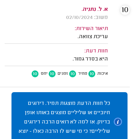
10
א. ל. נתניה.
משוב: 02/10/2024
תיאור השירות:
עריכת צוואה.
חוות דעת:
היא בסדר גמור.
10
10
10
10
איכות
מחיר
זמנים
יחס
כל חוות הדעת מוצגות תמיד. דירוגים
חיוביים או שליליים מוצגים באותו אופן
בדיוק. אז למה לא רואים הרבה דירוגים
שליליים? כי מי שיש לו הרבה כאלו - יוצא