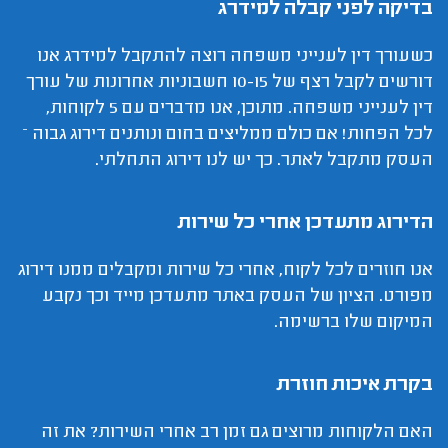
בדיקה לפני קבלה למידרג
כשעורך דין לענייני משפחה רוצה להתקבל למידרג אנו
דורשים לקבל רצף של 10-15 חשבוניות אחרונות של עורך
דין לענייני משפחה. מתוכן, אנו מדברים עם 5 לקוחות,
לכל הפחות! אם כולם ממליצים בחום ונותנים דירוג גבוה –
העסק מתקבל לאתר. כך יש לנו דירוג התחלתי.
הדירוג מתעדכן אחרי כל שירות
אנו חוזרים לכל לקוח, אחרי כל שירות ומקבלים ממנו דירוג
מפורט. הציון של העסק באתר מתעדכן מייד וכך נקבע
המיקום שלו ברשימה.
בקרת איכות חוזרת
האם הלקוחות מרוצים גם זמן רב אחרי השירות? את זה