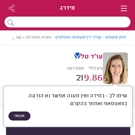
מידרג
...
חוק ומשפט
>
עורכי דין משפחה מומלצים
>
נתניה והסביבה > עורך דין לענ
עו"ד טל
ציון כללי
חוות דעת
21
9.86
שימו לב - במידה ואין מענה אפשר נא הודעה
חוות דעת
ממוצע
רישוי ותעודות
בוואטסאפ ואחזור בהקדם.
הבנתי
חוות דעת לפי:
הכל
(
21
)
הכי נפוצים
גירושין
צוואות וירושות
הסכמי