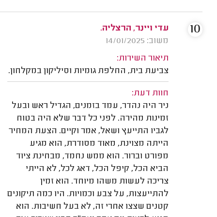
10
עדי ויינר, הרצליה.
משוב: 14/01/2025
תיאור השירות:
צביעת בית, החלפת גומיות וסיליקון במקלחון.
חוות דעת:
ניר היה נהדר, עמד בזמנים, הגדיל ראש ובעל
זמינות מהירה. לפני כל דבר שלא היה בטוח
לגביו התייעץ ושאל, אמר וקיים. הצעת המחיר
הייתה מצוינת, מאוד מסודרת, הוא מגיע
מפורט וברור. הוא ממש נחמד, מבחינת ציוד
הביא הכל, קיפל הכל, דאג לכל, לא הייתי
צריכה לעשות משהו מיוחד. הוא זמין
להתייעצות, על צבע וכמויות. היו כמה תיקונים
קטנים שצצו אחרי זה, לא בעל חשיבות. הוא