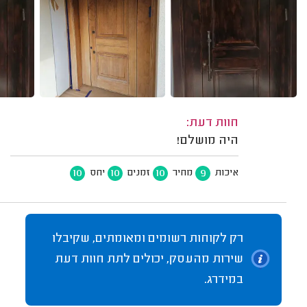
חוות דעת:
היה מושלם!
10
10
10
9
איכות
מחיר
זמנים
יחס
רק לקוחות רשומים ומאומתים, שקיבלו
שירות מהעסק, יכולים לתת חוות דעת
במידרג.