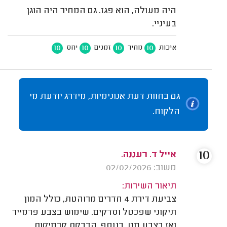
היה מעולה, הוא פגז. גם המחיר היה הוגן
בעיניי.
10
10
10
10
איכות
מחיר
זמנים
יחס
גם בחוות דעת אנונימיות, מידרג יודעת מי
הלקוח.
10
אייל ד. רעננה.
משוב: 02/02/2026
תיאור השירות:
צביעת דירת 4 חדרים מרוהטת, כולל המון
תיקוני שפכטל וסדקים. שימוש בצבע פרמייר
ואז בצבע מט. בנוסף, הדבקת קרמיקות