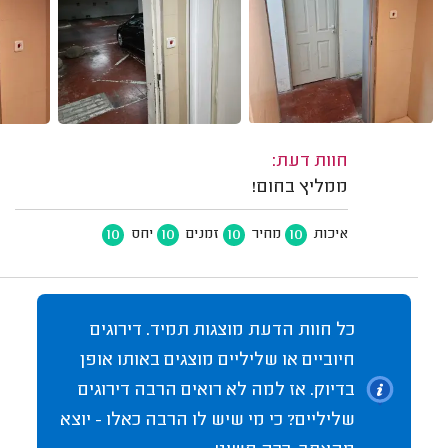
חוות דעת:
ממליץ בחום!
10
10
10
10
איכות
מחיר
זמנים
יחס
כל חוות הדעת מוצגות תמיד. דירוגים
חיוביים או שליליים מוצגים באותו אופן
בדיוק. אז למה לא רואים הרבה דירוגים
שליליים? כי מי שיש לו הרבה כאלו - יוצא