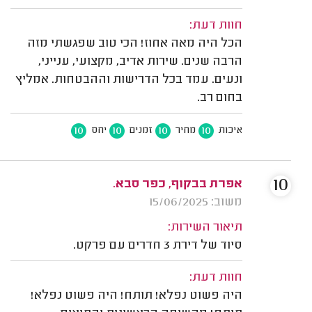
חוות דעת:
הכל היה מאה אחוז! הכי טוב שפגשתי מזה
הרבה שנים. שירות אדיב, מקצועי, ענייני,
ונעים. עמד בכל הדרישות וההבטחות. אמליץ
בחום רב.
10
10
10
10
איכות
מחיר
זמנים
יחס
10
אפרת בבקוף, כפר סבא.
משוב: 15/06/2025
תיאור השירות:
סיוד של דירת 3 חדרים עם פרקט.
חוות דעת:
היה פשוט נפלא! תותח! היה פשוט נפלא!