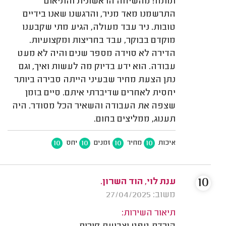
תותח! מהשיחה הראשונית והתיאום
התרשמנו מאד מניר, והרגשנו שאנו בידיים
טובות. ניר עבד מעולה, הגיע מתי שקבענו
מוקדם בבוקר, עבד בחריצות ומקצועיות.
הדירה לא סוידה מספר שנים והיה לא מעט
עבודה. הוא ידע בדיוק מה לעשות ואיך, וגם
נתן הצעת מחיר שבעיני הייתה סבירה ביותר
יחסית לאחרים שדיברתי איתם. סיים בזמן
שצפה את העבודה והשאיר הכל מסודר. היה
תענוג, ממליצים בחום.
10
10
10
10
איכות
מחיר
זמנים
יחס
10
ענת לוי, הוד השרון.
משוב: 27/04/2025
תיאור השירות: