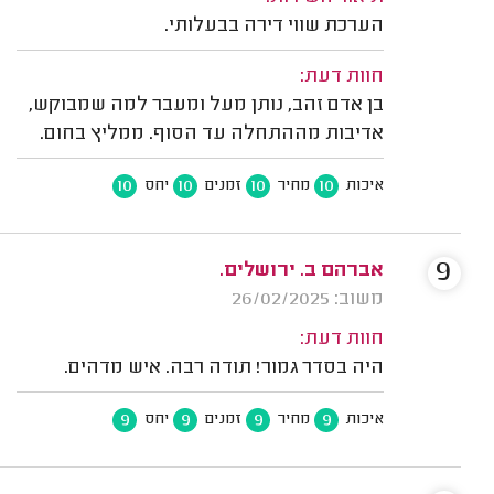
הערכת שווי דירה בבעלותי.
חוות דעת:
בן אדם זהב, נותן מעל ומעבר למה שמבוקש,
אדיבות מההתחלה עד הסוף. ממליץ בחום.
10
10
10
10
איכות
מחיר
זמנים
יחס
9
אברהם ב. ירושלים.
משוב: 26/02/2025
חוות דעת:
היה בסדר גמור! תודה רבה. איש מדהים.
9
9
9
9
איכות
מחיר
זמנים
יחס