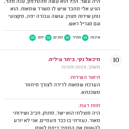
היה עשר. הכל הוא עשה מהטלפון, ענה מהר,
הגיע אלי מחבר שיש לו משרד שמאות. הוא
נותן שירות מצוין. עושה עבודה יפה, מקצועי
וגם מגדיל ראש.
10
10
10
10
איכות
מחיר
זמנים
יחס
10
מיכאל נקי, ביתר עילית.
משוב: 21/09/2024
תיאור השירות:
הערכת שמאות לדירה לצורך מיחזור
משכנתא.
חוות דעת:
היה מוצלח! הוא ישר, מתוק, חביב ושירותי
מאוד. נעזרתי בו כבר פעמיים. אני לא יודע
להשוות את המחיר ביחס לשוק.