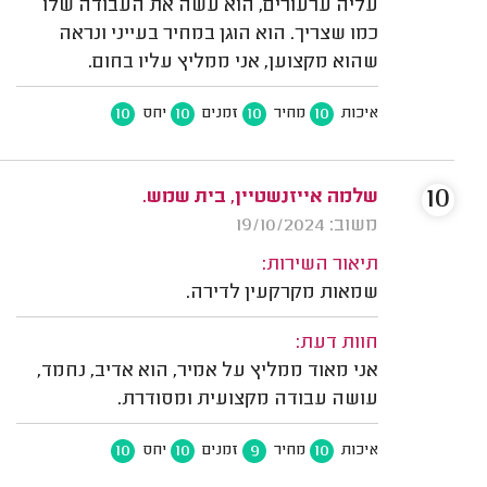
עליה ערעורים, הוא עשה את העבודה שלו
כמו שצריך. הוא הוגן במחיר בעייני ונראה
שהוא מקצוען, אני ממליץ עליו בחום.
10
10
10
10
איכות
מחיר
זמנים
יחס
10
שלמה אייזנשטיין, בית שמש.
משוב: 19/10/2024
תיאור השירות:
שמאות מקרקעין לדירה.
חוות דעת:
אני מאוד ממליץ על אמיר, הוא אדיב, נחמד,
עושה עבודה מקצועית ומסודרת.
10
10
9
10
איכות
מחיר
זמנים
יחס