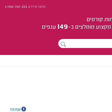
מוקד מידרג:
1-700-707-233
ות קודמים
149
מקצוע
מומלצים
ב-
ענפים
שתפו