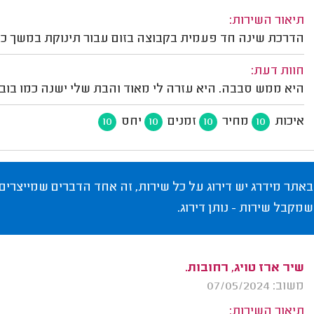
תיאור השירות:
הדרכת שינה חד פעמית בקבוצה בזום עבור תינוקת במשך כ
חוות דעת:
היא ממש סבבה. היא עזרה לי מאוד והבת שלי ישנה כמו בוב
איכות
מחיר
זמנים
יחס
10
10
10
10
באתר מידרג יש דירוג על כל שירות, זה אחד הדברים שמייצרים
שמקבל שירות - נותן דירוג.
שיר ארז טויג, רחובות.
משוב: 07/05/2024
תיאור השירות: