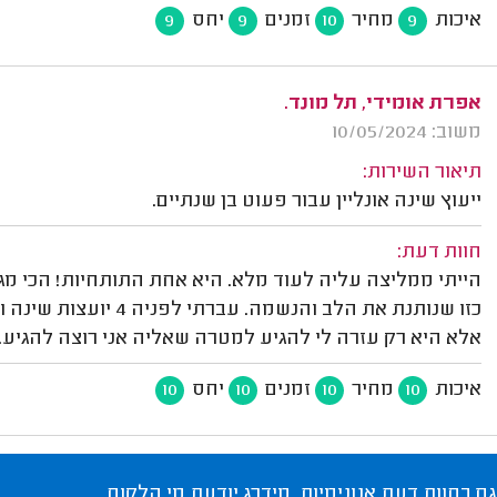
איכות
מחיר
זמנים
יחס
9
9
10
9
אפרת אומידי, תל מונד.
משוב: 10/05/2024
תיאור השירות:
ייעוץ שינה אונליין עבור פעוט בן שנתיים.
חוות דעת:
הייתי ממליצה עליה לעוד מלא. היא אחת התותחיות! הכי מגי
כזו שנותנת את הלב והנ
אלא היא רק עזרה לי להגיע למטרה שאליה אני רוצה להגיע. 
איכות
מחיר
זמנים
יחס
10
10
10
10
גם בחוות דעת אנונימיות, מידרג יודעת מי הלקוח.