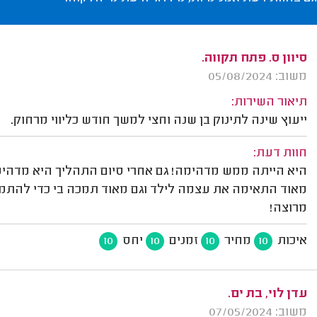
סיוון ס. פתח תקווה.
משוב: 05/08/2024
תיאור השירות:
ייעוץ שינה לתינוק בן שנה וחצי למשך חודש כליווי מרחוק.
חוות דעת:
היא הייתה ממש מדהימה! גם אחרי סיום התהליך היא מדהימה
מאוד התאימה את עצמה לילד וגם מאוד תמכה בי כדי להתמי
מרוצה!
איכות
מחיר
זמנים
יחס
10
10
10
10
עדן לוי, בת ים.
משוב: 07/05/2024