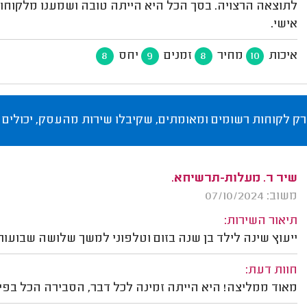
לתוצאה הרצויה. בסך הכל היא הייתה טובה ושמענו מלקוחות
אישי.
איכות
מחיר
זמנים
יחס
8
9
8
10
רק לקוחות רשומים ומאומתים, שקיבלו שירות מהעסק, יכולים 
שיר ר. מעלות-תרשיחא.
משוב: 07/10/2024
תיאור השירות:
ייעוץ שינה לילד בן שנה בזום וטלפוני למשך שלושה שבועות
חוות דעת:
מאוד ממליצה! היא הייתה זמינה לכל דבר, הסבירה הכל בפי