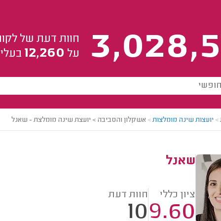
3,028,5
חוות דעת של לקוח
12,260
על
בעלי 
>
יועצות שינה מומלצות
>
אשקלון והסביבה > יועצת שינה מומלצת - שאנל
שאנל
ציון כללי
חוות דעת
10
9.60