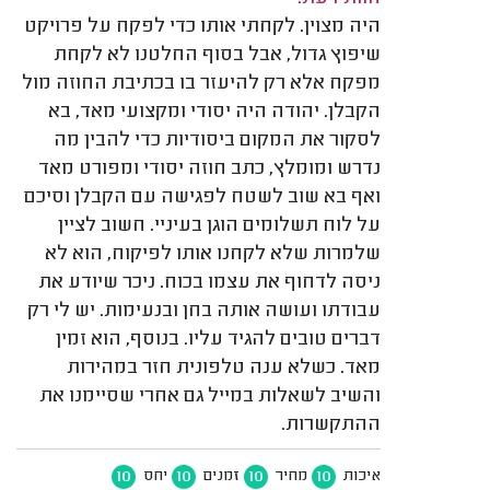
היה מצוין. לקחתי אותו כדי לפקח על פרויקט
שיפוץ גדול, אבל בסוף החלטנו לא לקחת
מפקח אלא רק להיעזר בו בכתיבת החוזה מול
הקבלן. יהודה היה יסודי ומקצועי מאד, בא
לסקור את המקום ביסודיות כדי להבין מה
נדרש ומומלץ, כתב חוזה יסודי ומפורט מאד
ואף בא שוב לשטח לפגישה עם הקבלן וסיכם
על לוח תשלומים הוגן בעיניי. חשוב לציין
שלמרות שלא לקחנו אותו לפיקוח, הוא לא
ניסה לדחוף את עצמו בכוח. ניכר שיודע את
עבודתו ועושה אותה בחן ובנעימות. יש לי רק
דברים טובים להגיד עליו. בנוסף, הוא זמין
מאד. כשלא ענה טלפונית חזר במהירות
והשיב לשאלות במייל גם אחרי שסיימנו את
ההתקשרות.
10
10
10
10
איכות
מחיר
זמנים
יחס