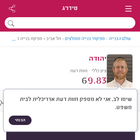
מידרג
...
עולם הבנייה
>
מפקחי בנייה מומלצים
>
תל אביב > מפקח בנייה מומלץ - יה
יהודה
ציון כללי
חוות דעת
6
9.83
שימו לב, אני לא מספק חוות דעת אדריכלית לבית
&
חוות דעת
ממוצע
אודות
A
Q
משפט.
הבנתי
חוות דעת לפי:
הכל
(
6
)
סוג שירות
סוג הנכס
סוג פרויקט בניה