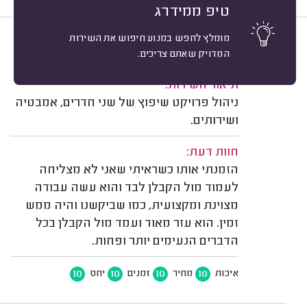
טיפ ממידרג
מומלץ לחפש במנוע חיפוש את השירות
10
אסתר גרוסברד, בני ברק.
מיון
המדויק שאתם צריכים.
משוב: 06/01/2025
תיאור השירות:
ניהול פרויקט שיפוץ של שני חדרים, אמבטיה
ושירותים.
חוות דעת:
הזמנתי אותו כשראיתי שאני לא מצליחה
לעמוד מול הקבלן לבד והוא עשה עבודה
מצוינת ומקצועית, כמו שביקשנו והיה ממש
זמין. הוא עזר מאוד ועמד מול הקבלן בכל
הדברים הנעימים יותר ופחות.
10
10
10
10
איכות
מחיר
זמנים
יחס