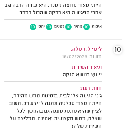
הייתי מאוד מרוצה ממנה, היא עזרה הרבה וגם
אחרי הפגישה היא בדקה שהכול בסדר.
10
10
10
10
איכות
מחיר
זמנים
יחס
10
לינוי ל. רמלה.
משוב: 16/07/2026
תיאור השירות:
ייעוץ בנושא הנקה.
חוות דעת:
ג'ני הגיעה אלי לבית בזמינות ממש מהירה,
הייתה מאוד סבלנית ונתנה לי ידע רב. חשוב
לציין שהיא נותנת מענה גם בהמשך לכל
שאלה, ממש מקצועית ואמינה. ממליצה על
השירות שלה!