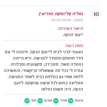
10
נטליה קלינסקה, מודיעין.
משוב: 20/01/2026
תיאור השירות:
ייעוץ הנקה.
חוות דעת:
הגעתי לג׳ני לבית לייעוץ הנקה. חיכתה לי עם
חדר מחומם ומסודר לפגישה. היא הייתה
נחמדה מאוד, מסבירה, מקצועית וסבלנית.
עזרה לי בכל מה ששאלתי וביקשתי, והמשיכה
ללוות אותי גם בטלפון בבית לאחר הפגישה.
ממליצה בחום לכל אישה שזקוקה ליועץ
הנקה. היה פשוט נפלא!
10
10
10
10
איכות
מחיר
זמנים
יחס