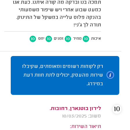
תמכה בנו ובדקה מה קורה איתנו. כעת אנו
כמעט שבוע אחרי ויש שיפור משמעותי
בהנקה פלוס עלייה במשקל של התינוק.
תודה לך ג׳ני!
10
10
10
10
איכות
מחיר
זמנים
יחס
רק לקוחות רשומים ומאומתים, שקיבלו
שירות מהעסק, יכולים לתת חוות דעת
במידרג.
10
לירון בוטנארן, רחובות.
משוב: 10/03/2025
תיאור השירות: