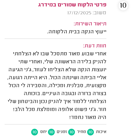
10
פרטי הלקוח שמורים במידרג
משוב: 17/12/2025
תיאור השירות:
ייעוץ הנקה בבית הלקוחה.
חוות דעת:
אחרי שבוע מאוד מתסכל שבו לא הצלחתי
להניק בלידה הראשונה שלי, ואחרי שתי
יועצות הנקה שלא הצליחו לעזור, ג’ני הגיעה
אליי הביתה ושינתה הכול. היא הייתה רגועה,
מקצועית, סבלנית ומכילה, והסבירה לי הכול
בצורה ברורה ובגובה העיניים. בזכותה
הצלחתי ללמוד איך להניק נכון והביטחון שלי
חזר. ג’ני פשוט אלופה ומומלצת מכל הלב!
היה מאוד נחמד!
10
10
10
10
איכות
מחיר
זמנים
יחס