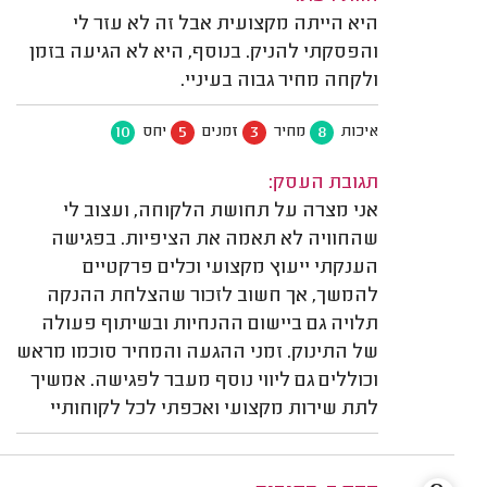
היא הייתה מקצועית אבל זה לא עזר לי
והפסקתי להניק. בנוסף, היא לא הגיעה בזמן
ולקחה מחיר גבוה בעיניי.
10
5
3
8
איכות
מחיר
זמנים
יחס
תגובת העסק:
אני מצרה על תחושת הלקוחה, ועצוב לי
שהחוויה לא תאמה את הציפיות. בפגישה
הענקתי ייעוץ מקצועי וכלים פרקטיים
להמשך, אך חשוב לזכור שהצלחת ההנקה
תלויה גם ביישום ההנחיות ובשיתוף פעולה
של התינוק. זמני ההגעה והמחיר סוכמו מראש
וכוללים גם ליווי נוסף מעבר לפגישה. אמשיך
לתת שירות מקצועי ואכפתי לכל לקוחותיי