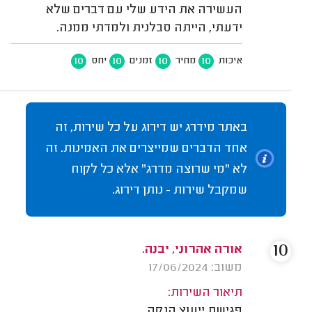
העשירה את הידע שלי עם דברים שלא
ידעתי, הייתה סבלנית ולמדתי ממנה.
10
10
10
10
איכות
מחיר
זמנים
יחס
באתר מידרג יש דירוג על כל שירות, זה
אחד הדברים שמייצרים את האמינות. זה
לא "מי שרוצה מדרג" אלא כל לקוח
שמקבל שירות - נותן דירוג.
10
אורה אהרוני, יבנה.
משוב: 17/06/2024
תיאור השירות:
פגישת ייעוץ הנקה.