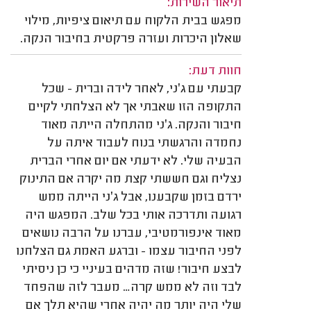
תיאור השירות:
מפגש בבית הלקוח עם תיאום ציפיות, מילוי
שאלון היכרות ועזרה פרקטית בחיבור הנקה.
חוות דעת:
קבעתי עם ג׳ני, לאחר לידה וברית - שכל
התקופה הזו שאבתי אך לא הצלחתי לקיים
חיבור והנקה. ג׳ני מהתחלה הייתה מאוד
נחמדה והרגשתי בנוח לעבוד איתה על
הבעיה שלי. לא ידעתי אם יום אחרי הברית
נצליח וגם חששתי קצת מה יקרה אם התינוק
ירדם בזמן שקבענו, אבל ג׳ני הייתה ממש
רגועה ותדרכה אותי בכל שלב. המפגש היה
מאוד אינפורמטיבי, עברנו על הרבה נושאים
לפני החיבור עצמו - וברגע האמת גם הצלחנו
לבצע חיבור! שזה מדהים בעיניי כי כן ניסיתי
לבד וזה לא ממש קרה… מעבר לזה שהפחד
שלי היה יותר מה יהיה אחרי שהיא תלך אם