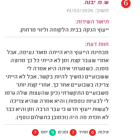
6
ש. מ. יבנה.
משוב: 19/03/2026
תיאור השירות:
ייעוץ הנקה בבית הלקוחה וליווי מרחוק.
חוות דעת:
מבחינת הייעוץ היא הייתה מאוד נעימה, אבל
אחרי שעבר קצת זמן לא הייתי כל כך מרוצה
ממנה. כשסגרתי איתה היא אמרה לי
ששבועיים נמשיך להיות בקשר, אבל לא הייתי
צריכה בשבועיים אחר כך. אחרי קצת יותר
משבועיים התקשרתי (כיון שהעצות שלה גרמו
לי לבעיות נוספות) והיא אמרה שהיא צריכה
לעשות ייעוץ חדש כי עבר הרבה זמן והיא כבר
לא זוכרת מה היה (וכמובן בתשלום נוסף).
7
9
7
6
איכות
מחיר
זמנים
יחס