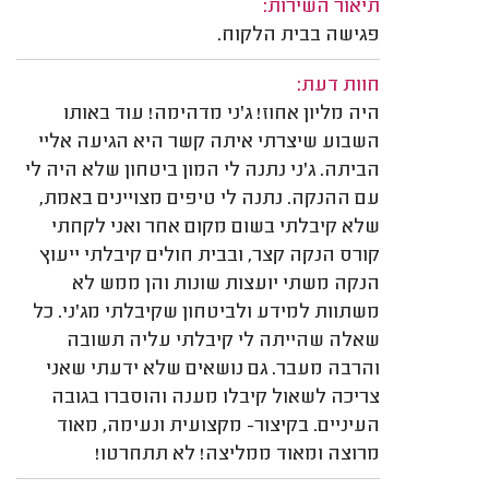
תיאור השירות:
פגישה בבית הלקוח.
חוות דעת:
היה מליון אחוז! ג'ני מדהימה! עוד באותו
השבוע שיצרתי איתה קשר היא הגיעה אליי
הביתה. ג'ני נתנה לי המון ביטחון שלא היה לי
עם ההנקה. נתנה לי טיפים מצויינים באמת,
שלא קיבלתי בשום מקום אחר ואני לקחתי
קורס הנקה קצר, ובבית חולים קיבלתי ייעוץ
הנקה משתי יועצות שונות והן ממש לא
משתוות למידע ולביטחון שקיבלתי מג'ני. כל
שאלה שהייתה לי קיבלתי עליה תשובה
והרבה מעבר. גם נושאים שלא ידעתי שאני
צריכה לשאול קיבלו מענה והוסברו בגובה
העיניים. בקיצור- מקצועית ונעימה, מאוד
מרוצה ומאוד ממליצה! לא תתחרטו!