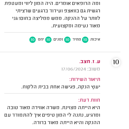
ומה הרופאים אומרים. היה המון ליווי ומעטפת
רגשית גם בוואצפ ועידוד ברגעים שרציתי
לוותר על ההנקה. ממש ממליצה בחום! גני
מאוד נעימה ומקצועית.
10
10
10
10
איכות
מחיר
זמנים
יחס
10
ע. ז. חצב.
משוב: 17/06/2024
תיאור השירות:
יעוץ הנקה, פגישה אחת בבית הלקוח.
חוות דעת:
היא הייתה מצוינת. משרה אווירה מאוד טובה
ומרגיע, נתנה לי המון טיפים איך להתמודד עם
ההנקה והיא הייתה מאוד ברורה.