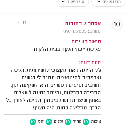
הכי נפוצים
סוג הייעוץ
10
אסתר ג. רחובות.
מיון
משוב: 09/11/2025
תיאור השירות:
פגישת ייעוץ הנקה בבית הלקוח.
חוות דעת:
ג׳ני הייתה מאוד מקצועית ושירותית, רגישה
ואכפתית לסיטואציה, ונתנה לי דגשים
חשובים וטיפים מעשיים. היא השקיעה זמן,
הסבירה בסבלנות, והייתה זמינה לשאלות
באופן שיצר תחושת ביטחון ותמיכה לאורך כל
הדרך. ממליצה בחום. היה מצוין!
10
10
10
10
איכות
מחיר
זמנים
יחס