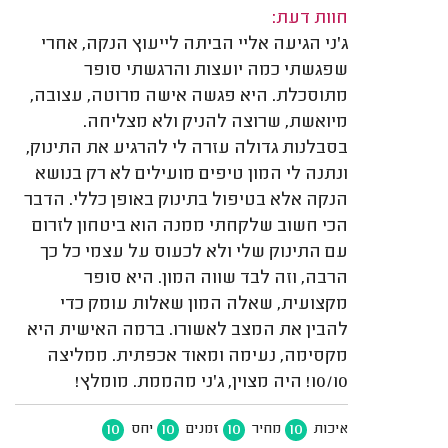
חוות דעת:
ג'ני הגיעה אליי הביתה לייעוץ הנקה, אחרי
שפגשתי כמה יועצות והרגשתי סופר
מתוסכלת. היא פגשה אישה מרוטה, עצובה,
מיואשת, שרוצה להניק ולא מצליחה.
בסבלנות גדולה עזרה לי להרגיע את התינוק,
ונתנה לי המון טיפים מועילים לא רק בנושא
הנקה אלא בטיפול בתינוק באופן כללי. הדבר
הכי חשוב שלקחתי ממנה הוא ביטחון לזרום
עם התינוק שלי ולא לכעוס על עצמי כל כך
הרבה, וזה לבד שווה המון. היא סופר
מקצועית, שאלה המון שאלות עומק כדי
להבין את המצב לאשורו. ברמה האישית היא
מקסימה, נעימה ומאוד אכפתית. ממליצה
10/10! היה מצוין, ג'ני מהממת. מומלץ!
10
10
10
10
איכות
מחיר
זמנים
יחס