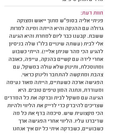
חוות דעת:
פניתי אליה בסופ״ש מתוך ייאוש ומצוקה
גדולה עם ההנקה והיא הייתה זמינה למרות
ששבת. קבענו כבר ליום למחרת והיא הגיעה
אלי לבית (עשתה שינויים בלו״ז שלה בניסיון
להגיע הכי מהר שניתן אליי!). הייתי כשבוע
אחרי לידה עם קשיים בהנקה, עייפה, כאובה
ומתוסכלת, ותינוק שלא עולה במשקל, עם
צהבת ומתקשה להתחבר ולינוק כראוי.
הפגישה ארכה כשעתיים, הייתה מאוד נעימה
ומעודדת, ונתנה המון טיפים טובים. היא
הגיעה עם משקל לבית ובדקה את כל המדדים
שצריכים להיבדק כדי לדייק את הליווי ולהיות
הכי מקצועית שיש. סיכמה בדף את כל מה
שדיברנו עליו. הליווי אחרי הפגישה ארך
כשבועיים, כשבדקה איתי כל יום איך אנחנו