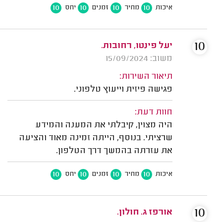
10
10
10
10
איכות
מחיר
זמנים
יחס
10
יעל פינטו, רחובות.
משוב: 15/09/2024
תיאור השירות:
פגישה פיזית וייעוץ טלפוני.
חוות דעת:
היה מצוין, קיבלתי את המענה והמידע
שרציתי. בנוסף, הייתה זמינה מאוד והציעה
את עזרתה בהמשך דרך הטלפון.
10
10
10
10
איכות
מחיר
זמנים
יחס
10
אורפז ג. חולון.