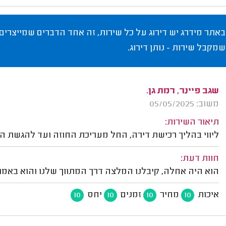
באתר מידרג יש דירוג על כל שירות, זה אחד הדברים שמייצרים
שמקבל שירות - נותן דירוג.
שגב פיינר, רמת גן.
משוב: 05/05/2025
תיאור השירות:
ליווי בהליך רכישת דירה, החל מעריכת החוזה ועד להגשת ה
חוות דעת:
הוא היה אחלה, קיבלנו המלצה דרך המתווך שלנו והוא באמת 
איכות
מחיר
זמנים
יחס
10
10
10
10