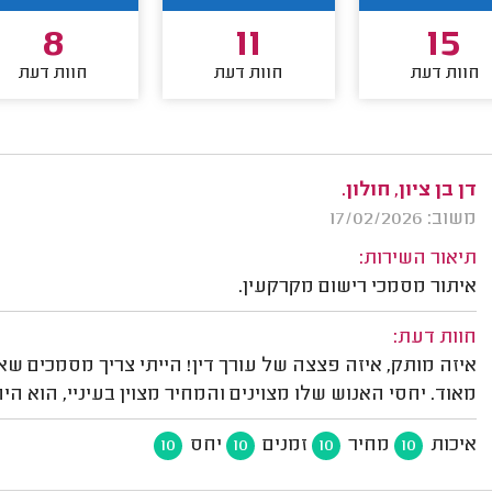
8
11
15
חוות דעת
חוות דעת
חוות דעת
דן בן ציון, חולון.
משוב: 17/02/2026
תיאור השירות:
איתור מסמכי רישום מקרקעין.
חוות דעת:
איזה מותק, איזה פצצה של עורך דין! הייתי צריך מסמכים 
מאוד. יחסי האנוש שלו מצוינים והמחיר מצוין בעיניי, הוא היה
איכות
מחיר
זמנים
יחס
10
10
10
10