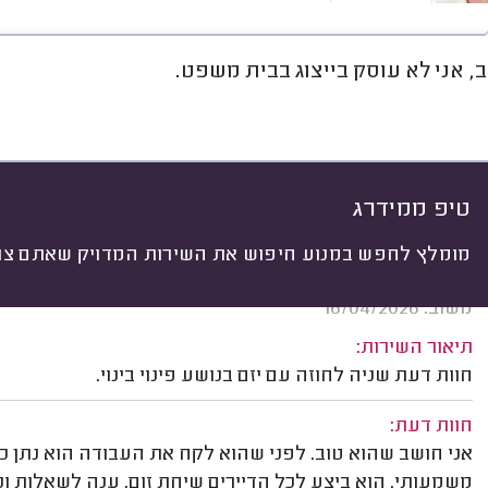
, אני לא עוסק בייצוג בבית משפט.
חוות דעת
ממוצע
רישוי ותעודות
יתי
 לפי:
הכל
(
18
)
ות
סוג הנכס
בירוקרטיה
טיפ ממידרג
מומלץ לחפש במנוע חיפוש את השירות המדויק שאתם צרי
ערן מעיין, ירושלים.
משוב: 16/04/2026
תיאור השירות:
חוות דעת שניה לחוזה עם יזם בנושע פינוי בינוי.
חוות דעת:
אני חושב שהוא טוב. לפני שהוא לקח את העבודה הוא נתן כמ
משמעותי. הוא ביצע לכל הדיירים שיחת זום, ענה לשאלות ונ