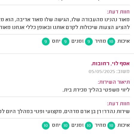
חוות דעת:
מאוד נהנינו מהעבודה שלו, הגישה שלו מאוד אדיבה, הוא מאוד 
להציע הצעות שיכולות לקדם אותנו ובאופן כללי אנחנו מאוד
איכות
מחיר
זמנים
יחס
9
9
9
10
אסף לוי, רחובות.
משוב: 05/05/2025
תיאור השירות:
ליווי משפטי בהליך מכירת בית.
חוות דעת:
שירות נהדר! רן בן אדם מדהים, מקצועי ופנוי במהלך היום למע
איכות
מחיר
זמנים
יחס
10
10
10
10