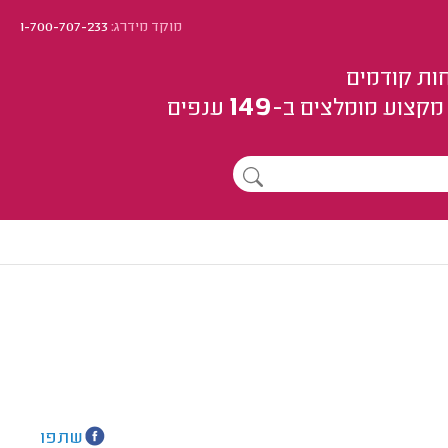
מוקד מידרג:
1-700-707-233
ות קודמים
149
מקצוע
מומלצים
ב-
ענפים
שתפו