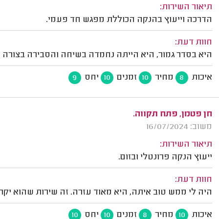
תיאור השירות:
הדרכה וייעוץ בהנקה הכוללת מפגש חד פעמי.
חוות דעת:
היא בסדר גמור, היא הייתה נחמדה בשיחה והסבירה בצורה 
איכות
מחיר
זמנים
יחס
9
10
10
8
חן פטמן, פתח תקווה.
משוב: 16/07/2024
תיאור השירות:
ייעוץ הנקה פרונטלי ובזום.
חוות דעת:
היה לי ממש טוב איתה, היא מאוד עזרה. זה שירות שהוא יק
איכות
מחיר
זמנים
יחס
10
10
8
10