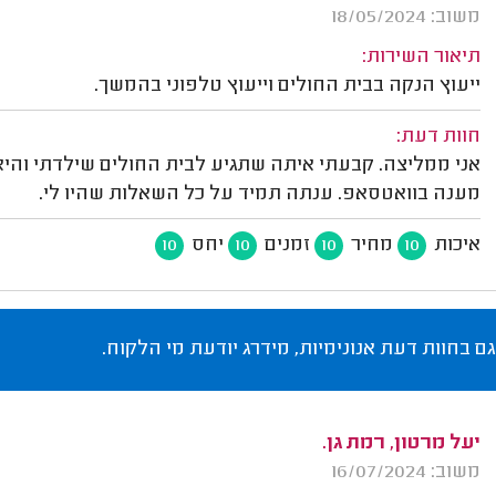
משוב: 18/05/2024
תיאור השירות:
ייעוץ הנקה בבית החולים וייעוץ טלפוני בהמשך.
חוות דעת:
אני ממליצה. קבעתי איתה שתגיע לבית החולים שילדתי והיא 
מענה בוואטסאפ. ענתה תמיד על כל השאלות שהיו לי.
איכות
מחיר
זמנים
יחס
10
10
10
10
גם בחוות דעת אנונימיות, מידרג יודעת מי הלקוח.
יעל מרטון, רמת גן.
משוב: 16/07/2024