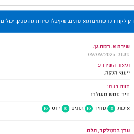
רק לקוחות רשומים ומאומתים, שקיבלו שירות מהעסק, יכולים 
שירה א. רמת גן.
משוב: 09/09/2025
תיאור השירות:
ייעוץ הנקה.
חוות דעת:
היה ממש מעולה!
איכות
מחיר
זמנים
יחס
10
10
10
10
עדן במנולקר, תלם.