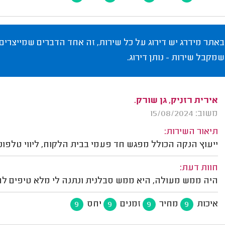
באתר מידרג יש דירוג על כל שירות, זה אחד הדברים שמייצרים
שמקבל שירות - נותן דירוג.
אירית רזניק, גן שורק.
משוב: 15/08/2024
תיאור השירות:
ייעוץ הנקה הכולל מפגש חד פעמי בבית הלקוח, ליווי טלפוני
חוות דעת:
היה ממש מעולה, היא ממש סבלנית ונתנה לי מלא טיפים לה
איכות
מחיר
זמנים
יחס
9
9
9
9