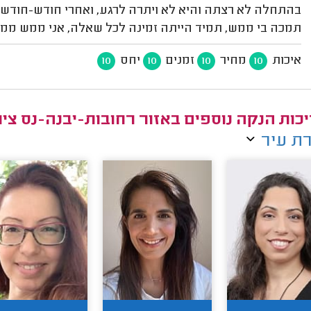
בהתחלה לא רצתה והיא לא ויתרה לרגע, ואחרי חודש-חודש 
תמכה בי ממש, תמיד הייתה זמינה לכל שאלה, אני ממש ממל
איכות
מחיר
זמנים
יחס
10
10
10
10
כות הנקה נוספים באזור רחובות-יבנה-נס ציו
ת עיר