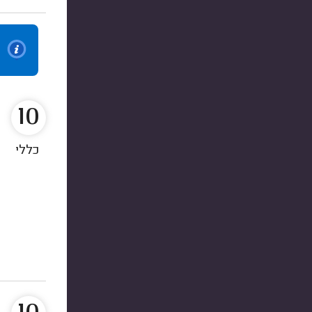
10
כללי