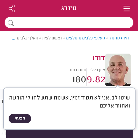
מידרג
...
חיות מחמד
>
מאלפי כלבים מומלצים
>
ראשון לציון > מאלף כלבים מומלץ - ד
דודו
ציון כללי
חוות דעת
180
9.82
שימו לב, אני לא תמיד זמין, אשמח שתשלחו לי הודעה
חוות דעת
מחירים
ממוצע
גלרי
ואחזור אליכם
הבנתי
חוות דעת לפי:
הכל
(
180
)
הכי נפוצים
גור או כלב בוגר
סוג הכלב
סוג א