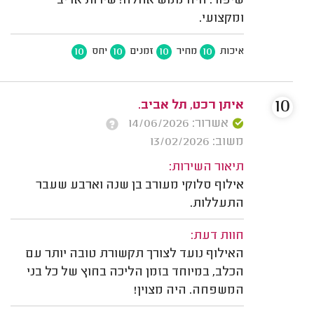
שיפור. היה ממש אחלה! שירות אדיב
ומקצועי.
10
10
10
10
איכות
מחיר
זמנים
יחס
10
איתן רכט, תל אביב.
אשרור: 14/06/2026
משוב: 13/02/2026
תיאור השירות:
אילוף סלוקי מעורב בן שנה וארבע שעבר
התעללות.
חוות דעת:
האילוף נועד לצורך תקשורת טובה יותר עם
הכלב, במיוחד בזמן הליכה בחוץ של כל בני
המשפחה. היה מצוין!