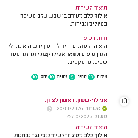
תיאור השירות:
אילוף כלב מעורב בן שבע, עקב משיכה
בטיולים ונביחות.
חוות דעת:
הוא היה מהמם והיה לו המון ידע. הוא נתן לי
המון טיפים ונשאר אפילו קצת יותר זמן ממה
שסיכמנו, מקסים.
10
10
9
10
איכות
מחיר
זמנים
יחס
10
אני לוי-ששון, ראשון לציון.
אשרור: 20/01/2026
משוב: 22/10/2025
תיאור השירות:
אילוף כלב מסוג יורקשייר ננסי נגד נבחנות