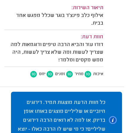
תיאור השירות:
אילוף כלב פינצ'ר בוגר שכלל מפגש אחד
בבית.
חוות דעת:
דודו עזר והביא הרבה טיפים ודוגמאות למה
שצריך לעשות ומה שלא צריך לעשות, היה
ממש מקסים ומלמד!
10
10
10
10
איכות
מחיר
זמנים
יחס
כל חוות הדעת מוצגות תמיד. דירוגים
חיוביים או שליליים מוצגים באותו אופן
בדיוק. אז למה לא רואים הרבה דירוגים
שליליים? כי מי שיש לו הרבה כאלו - יוצא