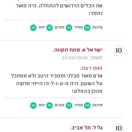
את הכלים הדרושים להתחלה. היה מאוד
נחמד!
10
10
10
10
איכות
מחיר
זמנים
יחס
10
ישראל א. פתח תקווה.
משוב: 22/06/2026
חוות דעת:
אדם מאוד סבלני ומסביר היטב ולא מסתכל
על השעון. היה מ-ע-ו-ל-ה! הייתי מרוצה
מהכן בהחלט!
10
10
10
10
איכות
מחיר
זמנים
יחס
10
גל ל. תל אביב.