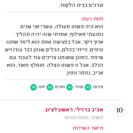
וצרכים בבית הלקוח.
חוות דעת:
הוא היה פשוט מעולה, עשר! אני שנים
נמנעתי מאילוף, אמרתי שזה יהיה תהליך
ארוך ויקר, אבל בפגישה אחת הוא לימד אותנו
טיפים. הייתי בהלם, הכלים שנתן כבר עזרו ויש
שיפור. כמובן שאנחנו צריכים עוד לעבוד עם
הכלב, אבל זו פשוט הצלה. מומלץ מאוד, הוא
אדיב, נחמד וזמין.
10
10
10
10
איכות
מחיר
זמנים
יחס
10
אביב ברזילי, ראשון לציון.
משוב: 14/01/2026
תיאור השירות: