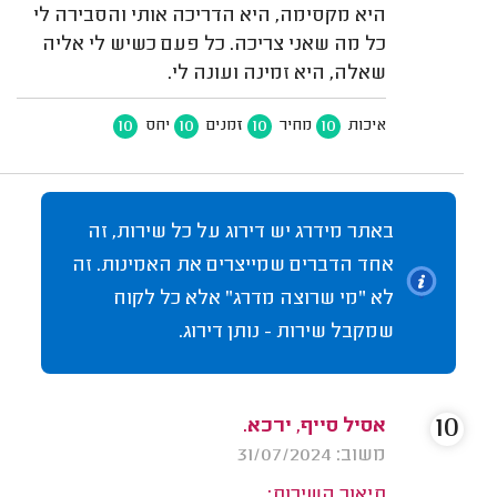
היא מקסימה, היא הדריכה אותי והסבירה לי
כל מה שאני צריכה. כל פעם כשיש לי אליה
שאלה, היא זמינה ועונה לי.
10
10
10
10
איכות
מחיר
זמנים
יחס
באתר מידרג יש דירוג על כל שירות, זה
אחד הדברים שמייצרים את האמינות. זה
לא "מי שרוצה מדרג" אלא כל לקוח
שמקבל שירות - נותן דירוג.
10
אסיל סייף, ירכא.
משוב: 31/07/2024
תיאור השירות: