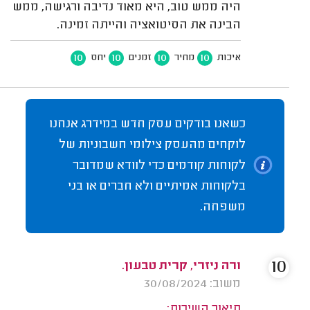
היה ממש טוב, היא מאוד נדיבה ורגישה, ממש
הבינה את הסיטואציה והייתה זמינה.
10
10
10
10
איכות
מחיר
זמנים
יחס
כשאנו בודקים עסק חדש במידרג אנחנו
לוקחים מהעסק צילומי חשבוניות של
לקוחות קודמים כדי לוודא שמדובר
בלקוחות אמיתיים ולא חברים או בני
משפחה.
10
ורה ניזרי, קרית טבעון.
משוב: 30/08/2024
תיאור השירות: