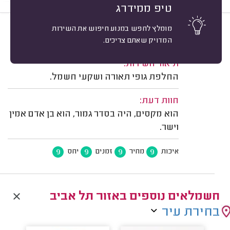
טיפ ממידרג
מומלץ לחפש במנוע חיפוש את השירות
9
נאוה מור, תל אביב.
מיון
המדויק שאתם צריכים.
משוב: 26/04/2025
תיאור השירות:
החלפת גופי תאורה ושקעי חשמל.
חוות דעת:
הוא מקסים, היה בסדר גמור, הוא בן אדם אמין
וישר.
9
9
9
9
איכות
מחיר
זמנים
יחס
חשמלאים נוספים באזור תל אביב
בחירת עיר