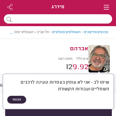
מידרג
...
טכנאים ותיקונים
>
חשמלאים מומלצים
>
תל אביב > חשמלאי מומלץ - אברה
אברהם
ציון כללי
חוות דעת
12
9.92
שימו לב - אני לא עוסק בעמדות טעינה לרכבים
חוות דעת
מחירים
ממוצע
רישו
חשמליים ועבודות תקשורת
הבנתי
חוות דעת לפי:
הכל
(
12
)
הכי נפוצים
תיקונים
התקנות
בדיקות