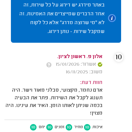
באתר מידרג יש דירוג על כל שירות, זה
אחד הדברים שמייצרים את האמינות. זה
לא "מי שרוצה מדרג" אלא כל לקוח
שמקבל שירות - נותן דירוג.
10
אלון פ. ראשון לציון.
אשרור: 15/01/2026
משוב: 16/11/2025
חוות דעת:
אדם נחמד, מקצועי, סבלני מאוד וישר. היה
תענוג לקבל את השירות. פתר את הבעיה
בכמה שניתן לאותו הזמן. האיר את עינינו. היה
מצוין!
10
10
10
10
איכות
מחיר
זמנים
יחס