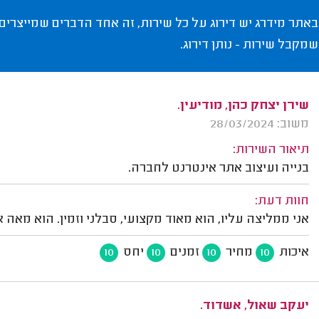
באתר מידרג יש דירוג על כל שירות, זה אחד הדברים שמייצרים
שמקבל שירות - נותן דירוג.
שירן יצחק כהן, מודיעין.
משוב: 28/03/2024
תיאור השירות:
בנייה ועיצוב אתר אינטרנט לחברה.
חוות דעת:
אני ממליצה עליו, הוא מאוד מקצועי, סבלני וזמין. הוא מאה א
איכות
מחיר
זמנים
יחס
10
10
10
10
יעקב שאול, אשדוד.