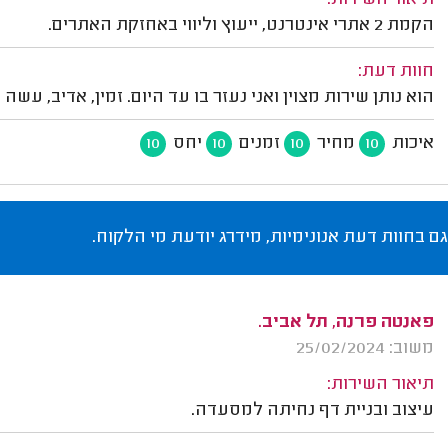
תיאור השירות:
הקמת 2 אתרי אינטרנט, ייעוץ וליווי באחזקת האתרים.
חוות דעת:
הוא נותן שירות מצוין ואני נעזר בו עד היום. זמין, אדיב, 
איכות
מחיר
זמנים
יחס
10
10
10
10
גם בחוות דעת אנונימיות, מידרג יודעת מי הלקוח.
פאנטה פרנה, תל אביב.
משוב: 25/02/2024
תיאור השירות:
עיצוב ובניית דף נחיתה למסעדה.