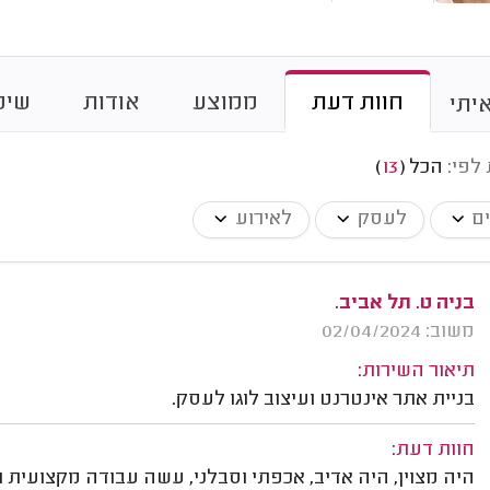
חוות דעת
ממוצע
אודות
שיט
יתי
 לפי:
הכל
(
13
)
ים
לעסק
לאירוע
בניה ט. תל אביב.
משוב: 02/04/2024
תיאור השירות:
בניית אתר אינטרנט ועיצוב לוגו לעסק.
חוות דעת:
היה מצוין, היה אדיב, אכפתי וסבלני, עשה עבודה מקצועית ו