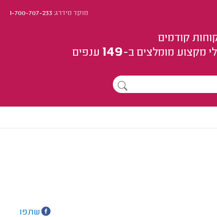
מוקד מידרג:
1-700-707-233
וחות קודמים
149
י מקצוע
מומלצים
ב-
ענפים
שתפו