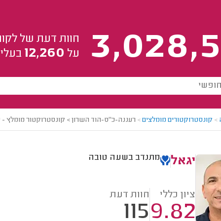
3,028,5
חוות דעת של לקוח
12,260
על
בעלי 
>
קונסטרוקטורים מומלצים
>
רעננה-כ"ס-הוד השרון > קונסטרוקטור מומלץ - י
מתנדב בשעה טובה
יגאל
ציון כללי
חוות דעת
115
9.82