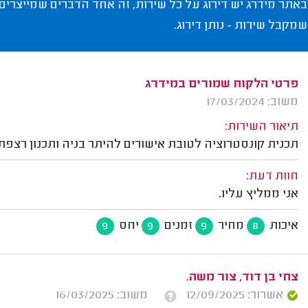
באתר מידרג יש דירוג על כל שירות, זה אחד הדברים שמייצרים
שמקבל שירות - נותן דירוג.
פרטי הלקוח שמורים במידרג
משוב: 17/03/2024
תיאור השירות:
תכנית קונסטרוציה לטובת אישורים להיתר בניה ותכנון רצפת גלריה בגודל 30 
חוות דעת:
אני ממליץ עליו.
איכות
מחיר
זמנים
יחס
9
9
9
8
צחי בן דוד, צור משה.
אשרור: 12/09/2025
משוב: 16/03/2025