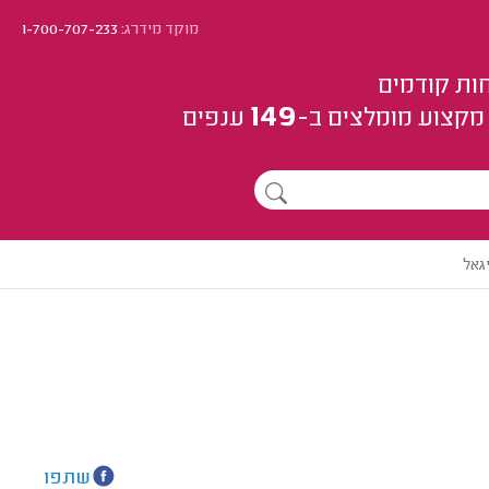
מוקד מידרג:
1-700-707-233
ות קודמים
149
מקצוע
מומלצים
ב-
ענפים
גאל
שתפו