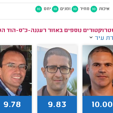
איכות
מחיר
זמנים
יחס
10
10
10
10
טרוקטורים נוספים באזור רעננה-כ"ס-הוד הש
ת עיר
9.78
9.83
10.00