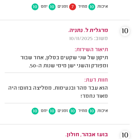
10
10
7
10
איכות
מחיר
זמנים
יחס
10
מרגלית ל. נתניה.
משוב: 10/11/2025
תיאור השירות:
תיקון של שני שקעים בסלון, אחד שבור
ומפורק והשני ישן מימי שנות ה-50.
חוות דעת:
הוא עבד מהר ובנעימות. ממליצה בחום! היה
מאוד נחמד!
10
10
10
10
איכות
מחיר
זמנים
יחס
10
בועז אבהר, חולון.