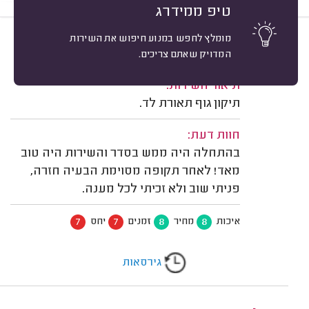
טיפ ממידרג
מומלץ לחפש במנוע חיפוש את השירות
7
אלכס גולץ, חיפה.
מיון
המדויק שאתם צריכים.
משוב: 29/06/2026
תיאור השירות:
תיקון גוף תאורת לד.
חוות דעת:
בהתחלה היה ממש בסדר והשירות היה טוב
מאד! לאחר תקופה מסוימת הבעיה חזרה,
פניתי שוב ולא זכיתי לכל מענה.
7
7
8
8
איכות
מחיר
זמנים
יחס
גירסאות