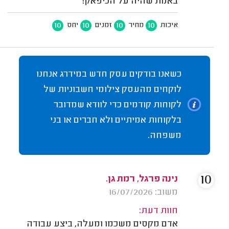
באמת שהיה על הכיפאק!
10
10
10
10
איכות
מחיר
זמנים
יחס
כשאנו בודקים עסק חדש במידרג אנחנו
לוקחים מהעסק צילומי חשבוניות של
לקוחות קודמים כדי לוודא שמדובר
בלקוחות אמיתיים ולא חברים או בני
משפחה.
10
נינה פרגל, רמת גן.
משוב: 16/07/2026
חוות דעת:
אדם מקסים משכמו ומעלה, ביצע עבודה