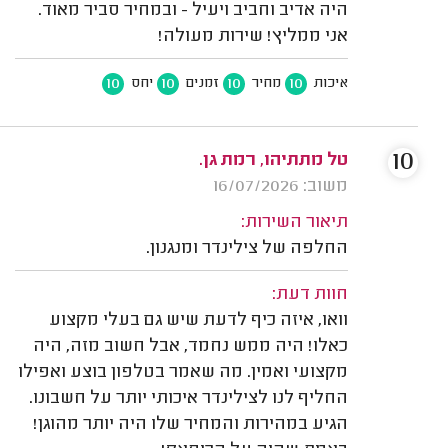
היה אדיב וחביב ויעיל - ובמחיר סביר מאוד.
אני ממליץ! שירות מעולה!
10
10
10
10
איכות
מחיר
זמנים
יחס
10
טל מתתיהו, רמת גן.
משוב: 16/07/2026
תיאור השירות:
החלפה של צילינדר ומנגנון.
חוות דעת:
וואו, איזה כיף לדעת שיש גם בעלי מקצוע
כאלו! היה ממש נחמד, אבל חשוב מזה, היה
מקצועי ואמין. מה שאמר בטלפון בוצע ואפילו
החליף לנו לצילינדר איכותי יותר על חשבונו.
הגיע במהירות והמחיר שלו היה יותר מהוגן!