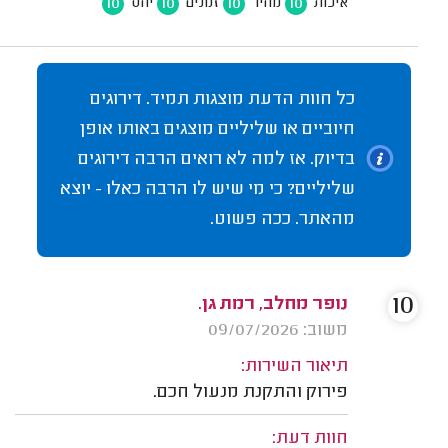
10
10
10
10
איכות
מחיר
זמנים
יחס
כל חוות הדעת מוצגות תמיד. דירוגים
חיוביים או שליליים מוצגים באותו אופן
בדיוק. אז למה לא רואים הרבה דירוגים
שליליים? כי מי שיש לו הרבה כאלו - יוצא
מהאתר. ככה פשוט.
10
נופר מחלב, רמת גן.
משוב: 09/07/2026
תיאור השירות:
פירוק והתקנת מנעול חכם.
חוות דעת: