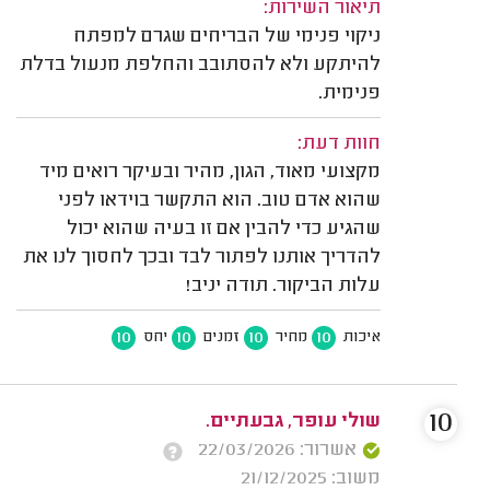
תיאור השירות:
ניקוי פנימי של הבריחים שגרם למפתח
להיתקע ולא להסתובב והחלפת מנעול בדלת
פנימית.
חוות דעת:
מקצועי מאוד, הגון, מהיר ובעיקר רואים מיד
שהוא אדם טוב. הוא התקשר בוידאו לפני
שהגיע כדי להבין אם זו בעיה שהוא יכול
להדריך אותנו לפתור לבד ובכך לחסוך לנו את
עלות הביקור. תודה יניב!
10
10
10
10
איכות
מחיר
זמנים
יחס
10
שולי עופר, גבעתיים.
אשרור: 22/03/2026
משוב: 21/12/2025