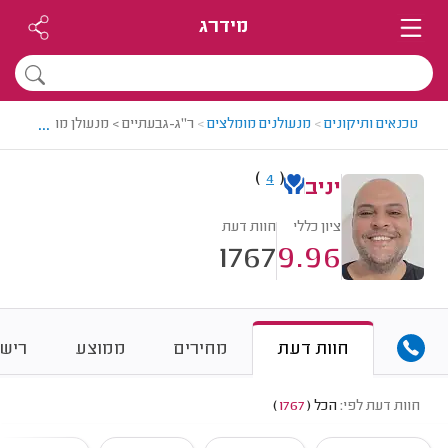
מידרג
...
טכנאים ותיקונים
>
מנעולנים מומלצים
>
ר"ג-גבעתיים > מנעולן מומלץ - יניב
)
(
4
יניב
ציון כללי
חוות דעת
1767
9.96
חוות דעת
מחירים
ממוצע
רישו
חוות דעת לפי:
הכל
(
1767
)