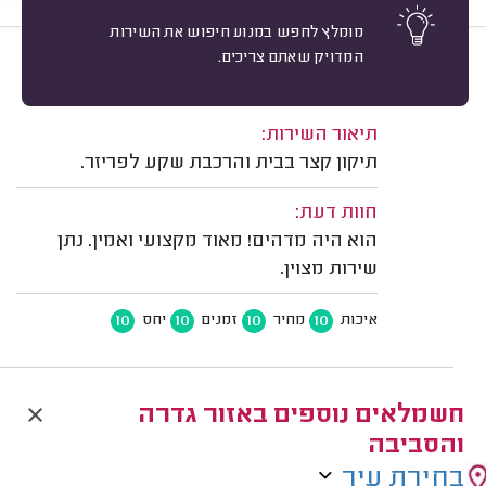
מומלץ לחפש במנוע חיפוש את השירות
המדויק שאתם צריכים.
10
טלי פ. שתולים.
מיון
משוב: 01/12/2025
תיאור השירות:
תיקון קצר בבית והרכבת שקע לפריזר.
חוות דעת:
הוא היה מדהים! מאוד מקצועי ואמין. נתן
שירות מצוין.
10
10
10
10
איכות
מחיר
זמנים
יחס
חשמלאים נוספים באזור גדרה
והסביבה
בחירת עיר