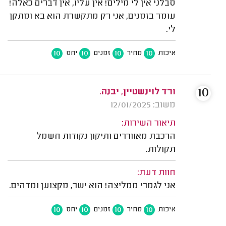
סבלני אין לי מילים! אין עליו, אין דברים כאלה!
עומד בזמנים, אני רק מתקשרת הוא בא ומתקן
לי.
10
10
10
10
איכות
מחיר
זמנים
יחס
10
ורד לוינשטיין, יבנה.
משוב: 12/01/2025
תיאור השירות:
הרכבת מאווררים ותיקון נקודות חשמל
תקולות.
חוות דעת:
אני לגמרי ממליצה! הוא ישר, מקצוען ומדהים.
10
10
10
10
איכות
מחיר
זמנים
יחס