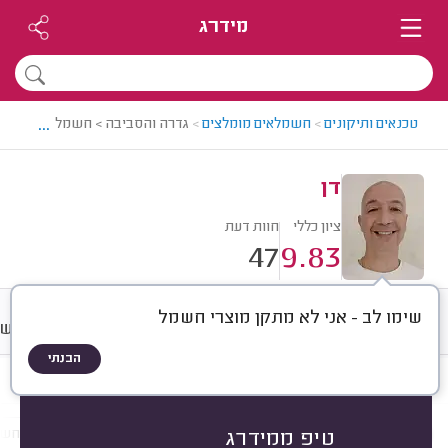
מידרג
...
טכנאים ותיקונים
>
חשמלאים מומלצים
>
גדרה והסביבה > חשמלאי מומלץ -
דן
ציון כללי
חוות דעת
47
9.83
שימו לב - אני לא מתקן מוצרי חשמל
חוות דעת
מחירים
ממוצע
רישו
הבנתי
חוות דעת לפי:
הכל
(
47
)
הכי נפוצים
תיקונים
התקנות
תשתיות חש
טיפ ממידרג