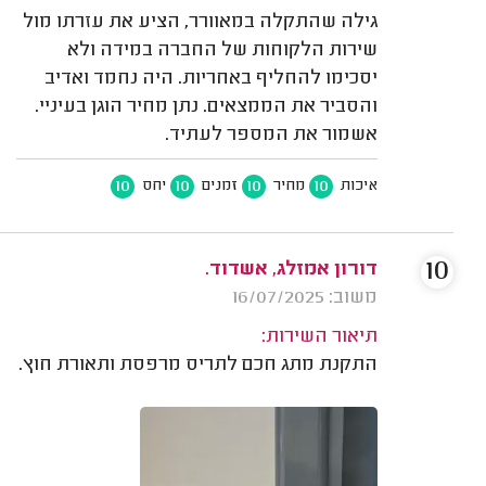
גילה שהתקלה במאוורר, הציע את עזרתו מול
שירות הלקוחות של החברה במידה ולא
יסכימו להחליף באחריות. היה נחמד ואדיב
והסביר את הממצאים. נתן מחיר הוגן בעיניי.
אשמור את המספר לעתיד.
10
10
10
10
איכות
מחיר
זמנים
יחס
10
דורון אמזלג, אשדוד.
משוב: 16/07/2025
תיאור השירות:
התקנת מתג חכם לתריס מרפסת ותאורת חוץ.