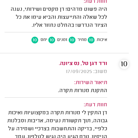
חוות דעת:
היה פשוט מדהים! דן מקסים ושירותי, נענה
לכל שאלה והתייעצות והביא עימו את כל
הציוד הנדרש! בהחלט נחזור אליו.
10
10
10
10
איכות
מחיר
זמנים
יחס
10
ורד דגן טל, נס ציונה.
משוב: 17/09/2025
תיאור השירות:
התקנת מנורות תקרה.
חוות דעת:
דן התקין לי מנורות תקרה במקצועיות ואיכות
גבוהה, תוך תקשורת נעימה, אדיבות וסבלנות
כלפיי, בדיקה והתחשבות בצרכיי ושמירה על
הניקיון. טרם הגיע היה נגיש לטלפון, עמד