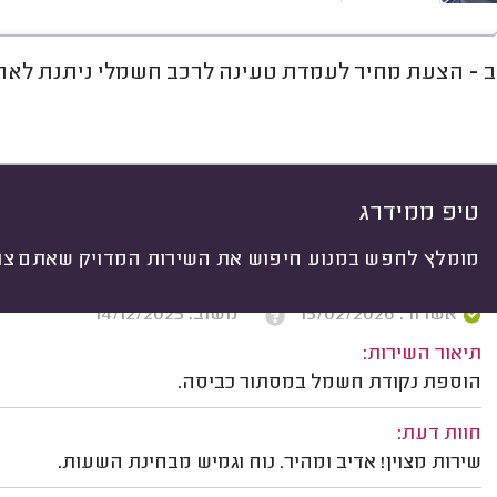
ב - הצעת מחיר לעמדת טעינה לרכב חשמלי ניתנת לאחר 
חוות דעת
מחירים
ממוצע
רי
יתי
 לפי:
הכל
(
252
)
ים
תיקונים
התקנות
תשתיות חשמל
טיפ ממידרג
מומלץ לחפש במנוע חיפוש את השירות המדויק שאתם צרי
יאיר ש. ראשון לציון.
אשרור: 15/02/2026
משוב: 14/12/2025
תיאור השירות:
הוספת נקודת חשמל במסתור כביסה.
חוות דעת:
שירות מצוין! אדיב ומהיר. נוח וגמיש מבחינת השעות.