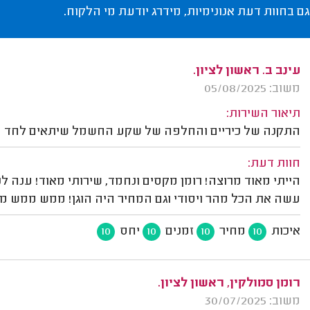
גם בחוות דעת אנונימיות, מידרג יודעת מי הלקוח.
עינב ב. ראשון לציון.
משוב: 05/08/2025
תיאור השירות:
התקנה של כיריים והחלפה של שקע החשמל שיתאים לחד פ
חוות דעת:
הייתי מאוד מרוצה! רומן מקסים ונחמד, שירותי מאוד! ענה לנ
עשה את הכל מהר ויסודי וגם המחיר היה הוגן! ממש ממש מ
איכות
מחיר
זמנים
יחס
10
10
10
10
רומן סמולקין, ראשון לציון.
משוב: 30/07/2025