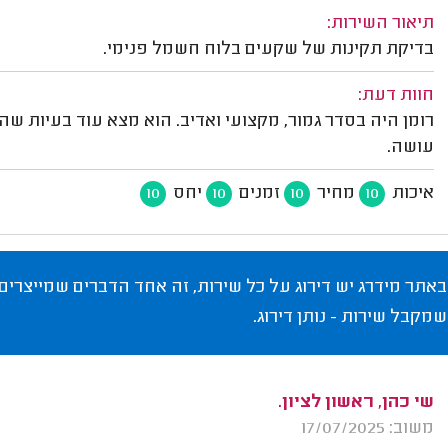
תיאור השירות:
בדיקת תקינות של שקעים בלוח חשמל פנימי.
חוות דעת:
רומן היה בסדר גמור, מקצועי ואדיב. הוא מצא עוד בעיות שהו
עושה.
איכות
מחיר
זמנים
יחס
10
10
10
10
באתר מידרג יש דירוג על כל שירות, זה אחד הדברים שמייצרים
שמקבל שירות - נותן דירוג.
שי כהן, ראשון לציון.
משוב: 17/07/2025