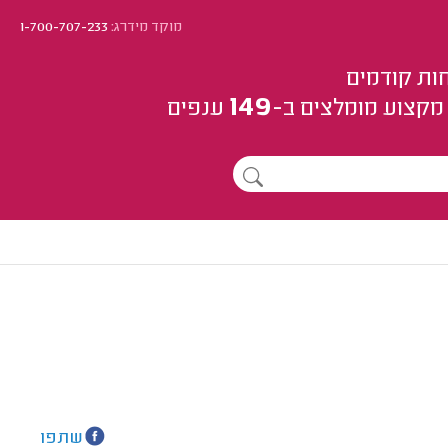
מוקד מידרג:
1-700-707-233
ות קודמים
149
מקצוע
מומלצים
ב-
ענפים
שתפו