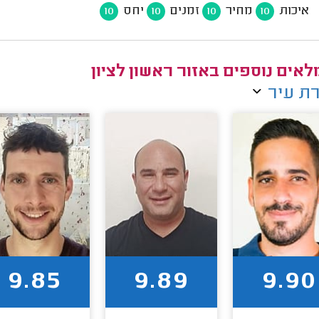
איכות
מחיר
זמנים
יחס
10
10
10
10
אים נוספים באזור ראשון לציון
ת עיר
9.85
9.89
9.90