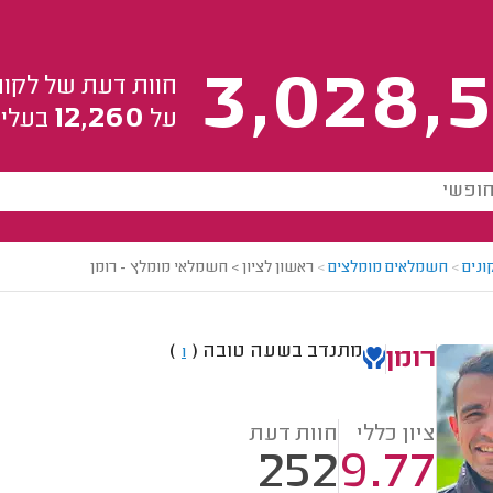
3,028,5
חוות דעת של לקוח
12,260
על
בעלי 
ונים
>
חשמלאים מומלצים
>
ראשון לציון > חשמלאי מומלץ - רומן
מתנדב בשעה טובה
(
)
1
רומן
ציון כללי
חוות דעת
252
9.77