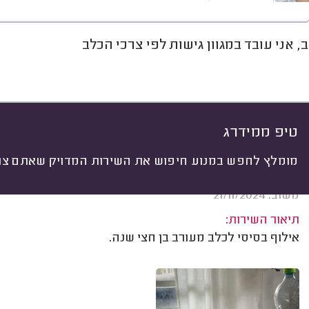
, אני עובד במגוון גישות לפי צרכי הכלב
חוות דעת
מחירים
ממוצע
גל
יתי
 לפי:
הכל
(
47
)
ים
גור או כלב בוגר
סוג הכלב
סוג אילוף
טיפ ממידרג
מומלץ לחפש במנוע חיפוש את השירות המדויק שאתם צרי
רותם שבת, תל אביב.
משוב: 21/11/2024
תיאור השירות:
אילוף בסיסי לכלב מעורב בן חצי שנה.