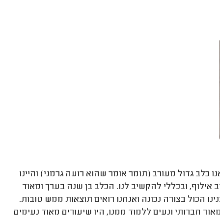
נו כלב גדול מעורב (תומר אומר שהוא רועה גרמני) והיינו
 אילוף, ובכללי להקשיב לנו. הכלב בן שנה בערך ומאוד
ילוף בסיסי מלא. 8 מפגשים בהם בנינו הכול בצורה נכונה ואנחנו רואים תוצאות ממש טובות.
וד חברותי ונעים ללמוד ממנו, היו שיעורים מאוד נעימים