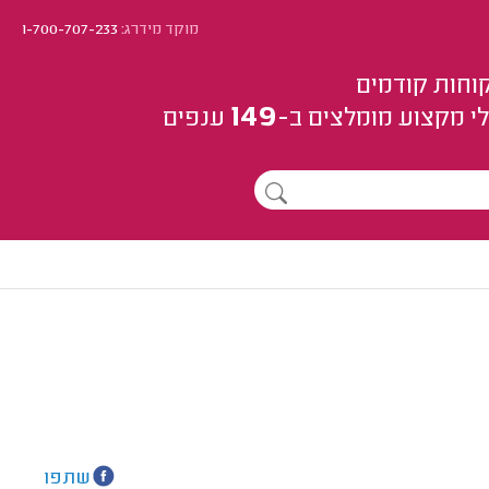
מוקד מידרג:
1-700-707-233
וחות קודמים
149
י מקצוע
מומלצים
ב-
ענפים
שתפו