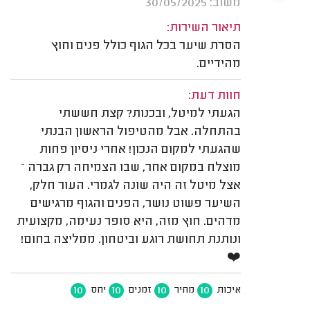
משוב: 30/05/2025
תיאור השירות:
הסרת שיער בכל הגוף כולל פנים וחוץ
מהידיים.
חוות דעת:
הגעתי למיטל, ובכנות? קצת חששתי
בהתחלה. אבל מהטיפול הראשון הבנתי
שהגעתי למקום הנכון! אחרי ניסיון פחות
מוצלח במקום אחר, שבו הצמיחה רק גברה –
אצל מיטל זה היה שונה לגמרי. העור חלק,
השיער פשוט נושר, הפנים והגוף מרגישים
מדהים. חוץ מזה, היא סופר נעימה, מקצועית
ונותנת תחושת רוגע וביטחון. ממליצה בחום!
❤️
10
10
10
10
איכות
מחיר
זמנים
יחס