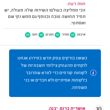
חוות דעת:
הכי ממליצה בעולם! השירות שלה מעולה, יש
תמיד תחושה טובה ובנוסף גם ממש נקי שם
ואסתטי.
10
10
10
10
איכות
מחיר
זמנים
יחס
כשאנו בודקים עסק חדש במידרג אנחנו
לוקחים מהעסק צילומי חשבוניות של
לקוחות קודמים כדי לוודא שמדובר
בלקוחות אמיתיים ולא חברים או בני
משפחה.
10
אושרית ברנס, יבנה.