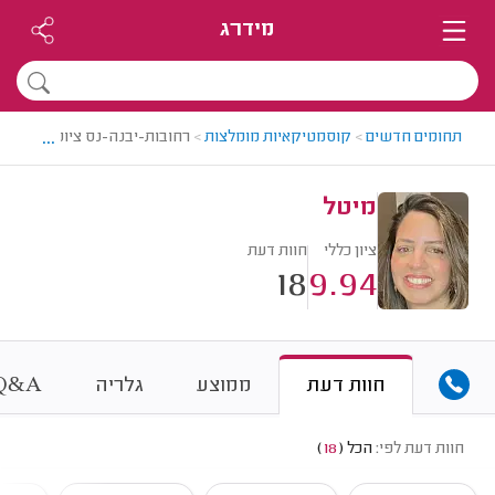
מידרג
...
תחומים חדשים
>
קוסמטיקאיות מומלצות
>
רחובות-יבנה-נס ציונה > קוסמ
מיטל
ציון כללי
חוות דעת
18
9.94
&
חוות דעת
ממוצע
גלריה
A
Q
חוות דעת לפי:
הכל
(
18
)