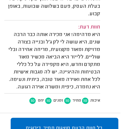
בעלת העסק, פעם בשלושה שבועות, באופן
קבוע.
חוות דעת:
היא מדהימה! אני מכירה אותה כבר הרבה
שנים, היא עושה לי לק ג'ל ובנייה בצורה
מדויקת ומאוד מקצועית, מריחה אחידה ובלי
שוליים. ללייזר היא הביאה מכשיר מאוד
מתקדם וחדש, היא מקפידה על כל כללי
הבטיחות וההיגיינה. יש לה מגבות אישיות
לכל אחת ואוירה מאוד טובה, ביתית ונעימה.
היא נחמדה, כיפית ומשרה אוירה רגועה.
10
10
10
10
איכות
מחיר
זמנים
יחס
כל חוות הדעת מוצגות תמיד. דירוגים