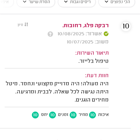
הכי נפוצים
ריסים וגבות
הסרת שיער
איפור
10
רבקה פלג, רחובות.
מיון
אשרור: 10/08/2025
משוב: 10/07/2025
תיאור השירות:
טיפול בלייזר.
חוות דעת:
היה מעולה! היה מדוייק מקצועי ונחמד. מיטל
היתה נגישה לכל שאלה. לבבית ומרגיעה.
מחירים הוגנים.
10
10
10
10
איכות
מחיר
זמנים
יחס