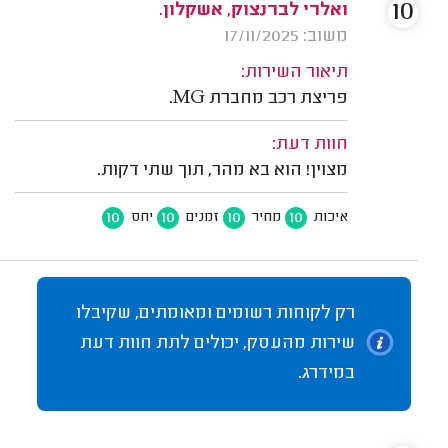
10
ואלרי לברנצוק, אשקלון.
משוב: 17/11/2025
תיאור השירות:
פריצת רכב מחברת MG.
חוות דעת:
מצוין! הוא בא מהר, תוך שתי דקות.
10
10
10
10
איכות
מחיר
זמנים
יחס
רק לקוחות רשומים ומאומתים, שקיבלו
שירות מהעסק, יכולים לתת חוות דעת
במידרג.