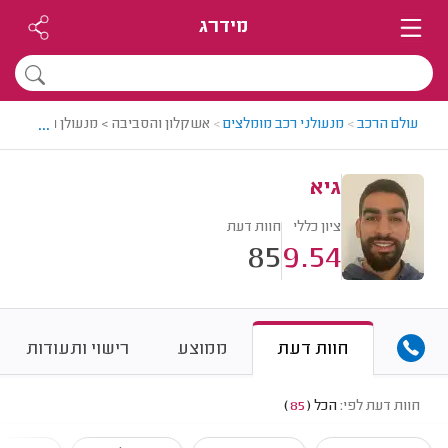
מידרג
...
עולם הרכב
>
מנעולני רכב מומלצים
>
אשקלון והסביבה > מנעולן רכב מומלץ 
גיא
ציון כללי
חוות דעת
85
9.54
חוות דעת
ממוצע
רישוי ותעודות
חוות דעת לפי:
הכל
(
85
)