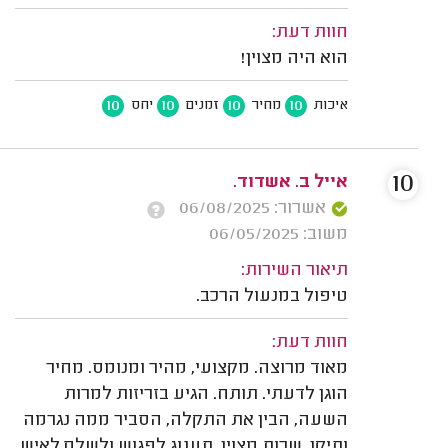
חוות דעת:
הוא היה מצוין!
10
10
10
10
איכות
מחיר
זמנים
יחס
10
אייל ב. אשדוד.
אשרור: 06/08/2025
משוב: 06/05/2025
תיאור השירות:
טיפול במנעול הרכב.
חוות דעת:
מאוד מרוצה. מקצועי, מהיר ומנומס. מחיר
הוגן לדעתי. תותח. הגיע בזריזות למרות
השעה, הבין את התקלה, הסביר ממה נגרמה
ותיקן. שרות מצוין. תענוג לפגוש ולשלם לאיש