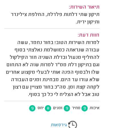
תיאור השירות:
תיקון שתי דלתות פלדלת, החלפת צילינדר
ותיקון ידית.
חוות דעת:
למרות השירות הטוב! בחור נחמד, עשה
עבודה שנראתה כמושלמת נאלצתי בסוף
להחליף מנעול ובדלת השניה חזר הקילקול
וגם בתיקון דלת ממ"ד למרות שזה לא התחום
שלו ולבסוף הפנה אותי לבעלי מקצוע אחרים
שלא עזרו עד היום. מבחינת זמנים העבודה
לקחה קצת זמן. סה"כ בחור מצויין עם רצון
טוב אבל לא הצליח לי כל כך בסוף.
9
8
9
9
איכות
מחיר
זמנים
יחס
גירסאות