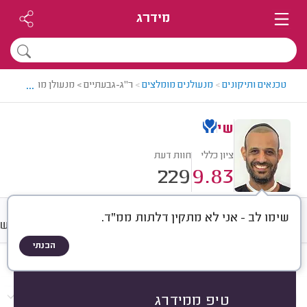
מידרג
...
טכנאים ותיקונים
>
מנעולנים מומלצים
>
ר"ג-גבעתיים > מנעולן מומלץ - שי
שי
ציון כללי
חוות דעת
229
9.83
שימו לב - אני לא מתקין דלתות ממ"ד.
חוות דעת
מחירים
ממוצע
רישו
הבנתי
חוות דעת לפי:
הכל
(
229
)
הכי נפוצים
התקנות
פריצות
תיקונים
טיפ ממידרג