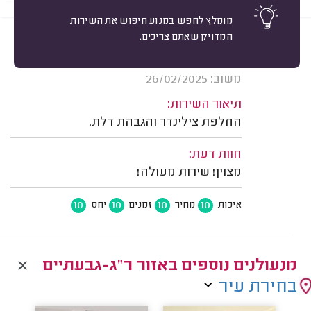
מומלץ לחפש במנוע חיפוש את השירות
המדויק שאתם צריכים.
10
בן ז. גבעתיים.
מיון
אשרור: 30/03/2026
משוב: 26/02/2025
תיאור השירות:
החלפת צילינדר והגבהת דלת.
חוות דעת:
מצוין! שירות מעולה!
10
10
10
10
איכות
מחיר
זמנים
יחס
מנעולנים נוספים באזור ר"ג-גבעתיים
בחירת עיר