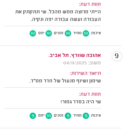
חוות דעת:
הייתי מרוצה ממש מהכל. שי תתקתק את
העבודה ועשה עבודה יפה ונקיה.
10
10
10
10
איכות
מחיר
זמנים
יחס
9
אהובה שוורץ, תל אביב.
משוב: 04/11/2025
תיאור השירות:
שימון ושיוף מנעול של חדר ממ"ד.
חוות דעת:
שי היה בסדר גמור!
9
10
9
9
איכות
מחיר
זמנים
יחס