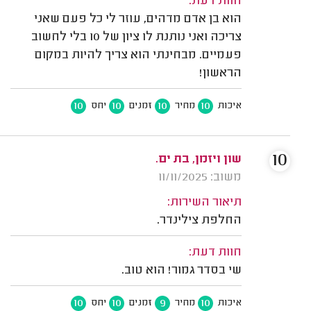
חוות דעת:
הוא בן אדם מדהים, עוזר לי כל פעם שאני
צריכה ואני נותנת לו ציון של 10 בלי לחשוב
פעמיים. מבחינתי הוא צריך להיות במקום
הראשון!
10
10
10
10
איכות
מחיר
זמנים
יחס
10
שון ויזמן, בת ים.
משוב: 11/11/2025
תיאור השירות:
החלפת צילינדר.
חוות דעת:
שי בסדר גמור! הוא טוב.
10
10
9
10
איכות
מחיר
זמנים
יחס