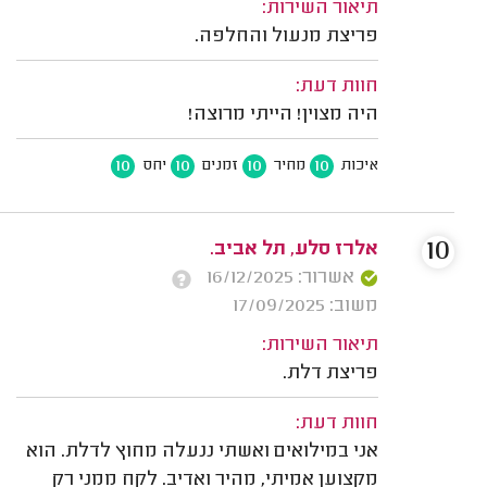
תיאור השירות:
פריצת מנעול והחלפה.
חוות דעת:
היה מצוין! הייתי מרוצה!
10
10
10
10
איכות
מחיר
זמנים
יחס
10
אלרז סלע, תל אביב.
אשרור: 16/12/2025
משוב: 17/09/2025
תיאור השירות:
פריצת דלת.
חוות דעת:
אני במילואים ואשתי ננעלה מחוץ לדלת. הוא
מקצוען אמיתי, מהיר ואדיב. לקח ממני רק