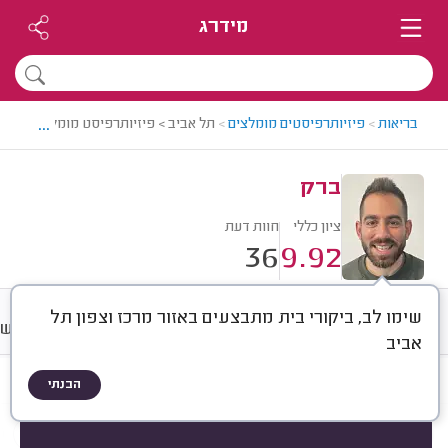
מידרג
...
בריאות
>
פיזיותרפיסטים מומלצים
>
תל אביב > פיזיותרפיסט מומלץ - ברק
ברק
ציון כללי
חוות דעת
36
9.92
שימו לב, ביקורי בית מתבצעים באזור מרכז וצפון תל
חוות דעת
מחירים
ממוצע
רישו
אביב
הבנתי
חוות דעת לפי:
הכל
(
36
)
הכי נפוצים
סיבת הטיפול?
מה כלל הטיפול?