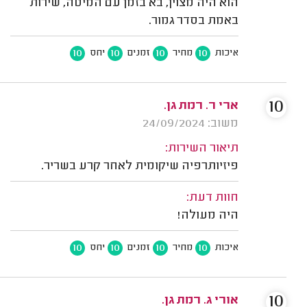
הוא היה מצוין, בא בזמן עם המיטה, שירות
באמת בסדר גמור.
10
10
10
10
איכות
מחיר
זמנים
יחס
10
ארי ר. רמת גן.
משוב: 24/09/2024
תיאור השירות:
פיזיותרפיה שיקומית לאחר קרע בשריר.
חוות דעת:
היה מעולה!
10
10
10
10
איכות
מחיר
זמנים
יחס
10
אורי ג. רמת גן.