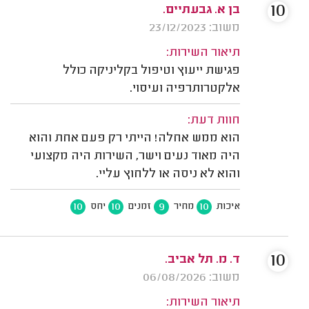
10
בן א. גבעתיים.
משוב: 23/12/2023
תיאור השירות:
פגישת ייעוץ וטיפול בקליניקה כולל
אלקטרותרפיה ועיסוי.
חוות דעת:
הוא ממש אחלה! הייתי רק פעם אחת והוא
היה מאוד נעים וישר, השירות היה מקצועי
והוא לא ניסה או ללחוץ עליי.
10
10
9
10
איכות
מחיר
זמנים
יחס
10
ד. מ. תל אביב.
משוב: 06/08/2026
תיאור השירות: