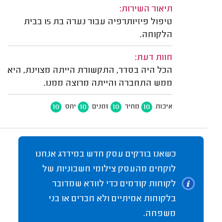
תיאור השירות:
טיפול פיזיותרפיה עבור נערה בת 15 בבית
הלקוחה.
חוות דעת:
הכל היה בסדר, התקשורת הייתה מצוינת, היא
ממש התחברה והייתה מרוצה ממנו.
10
10
10
10
איכות
מחיר
זמנים
יחס
כשאנו בודקים עסק חדש במידרג אנחנו
לוקחים מהעסק צילומי חשבוניות של
לקוחות קודמים כדי לוודא שמדובר
בלקוחות אמיתיים ולא חברים או בני
משפחה.