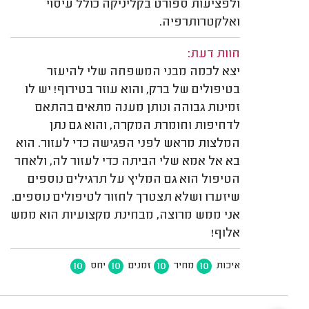
ולפציעות ספורט בקליניקה כולל עיסוי
ואלקטרותרפיה.
חוות דעת:
יצא לכמה מבני המשפחה שלי להיעזר
בטיפולים של ברק, והוא עוזר בטירוף! יש לו
זמינות גבוהה ונותן מענה מתאים בהתאם
לדחיפות וחומרת המקרה, והוא גם נתן
המלצות מראש לפני הפגישה כדי לעזור. הוא
בא אל אמא שלי הביתה כדי לעזור לה, ולאחר
הטיפול הוא גם המליץ על תרגילים נוספים
שיזערו ושלא תצטרך לחזור לטיפולים נוספים.
אני ממש מרוצה, מבחינת מקצועיות הוא ממש
אלוף!
10
10
10
10
איכות
מחיר
זמנים
יחס