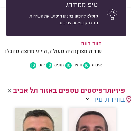
טיפ ממידרג
מומלץ לחפש במנוע חיפוש את השירות
10
ארבל י. תל אביב.
מיון
המדויק שאתם צריכים.
אשרור: 24/05/2026
משוב: 22/03/2026
חוות דעת:
שירות מצוין! היה מעולה, הייתי מרוצה מהכל!
10
10
10
10
איכות
מחיר
זמנים
יחס
פיזיותרפיסטים נוספים באזור תל אביב
בחירת עיר