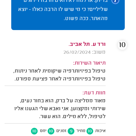
בדיוק. אז למה לא רואים הרבה דירוגים
שליליים? כי מי שיש לו הרבה כאלו - יוצא
מהאתר. ככה פשוט.
10
ורד ע. תל אביב.
משוב: 26/02/2024
תיאור השירות:
טיפול בפיזיותרפיה שיקומית לאחר ניתוח,
טיפול בפיזיותרפיה לאחר פציעת ספורט.
חוות דעת:
מאוד ממליצה על ברק, הוא בחור נעים,
שירותי ומקצוען. אני ואבא שלי הגענו אליו
לטיפול, ללא מילים. הוא עשר.
10
10
9
10
איכות
מחיר
זמנים
יחס