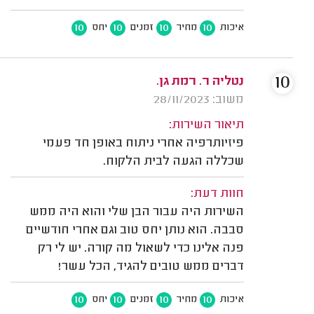
10
10
10
10
איכות
מחיר
זמנים
יחס
10
נטליה ר. רמת גן.
משוב: 28/11/2023
תיאור השירות:
פיזיותרפיה אחרי ניתוח באופן חד פעמי
שכללה הגעה לבית הלקוח.
חוות דעת:
השירות היה עבור הבן שלי והוא היה ממש
סבבה. הוא נותן יחס טוב וגם אחרי חודשיים
פנה אלינו כדי לשאול מה קורה. יש לי רק
דברים ממש טובים להגיד, הכל עשר!
10
10
10
10
איכות
מחיר
זמנים
יחס