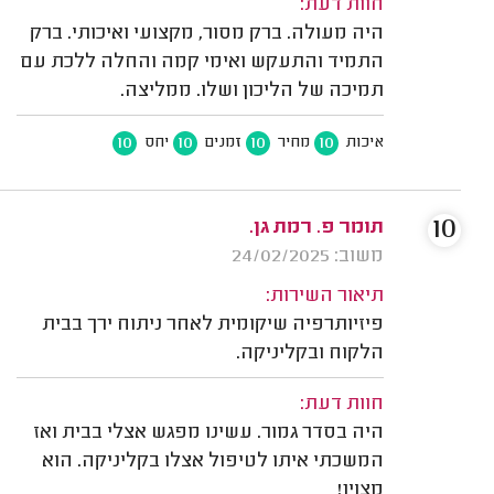
חוות דעת:
היה מעולה. ברק מסור, מקצועי ואיכותי. ברק
התמיד והתעקש ואימי קמה והחלה ללכת עם
תמיכה של הליכון ושלו. ממליצה.
10
10
10
10
איכות
מחיר
זמנים
יחס
10
תומר פ. רמת גן.
משוב: 24/02/2025
תיאור השירות:
פיזיותרפיה שיקומית לאחר ניתוח ירך בבית
הלקוח ובקליניקה.
חוות דעת:
היה בסדר גמור. עשינו מפגש אצלי בבית ואז
המשכתי איתו לטיפול אצלו בקליניקה. הוא
מצוין!