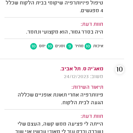
טיפול פיזיותרפיה שיקומי בבית הלקוח שכלל
4 מפגשים.
חוות דעת:
היה בסדר גמור, הוא מקצועי ונחמד.
10
10
9
10
איכות
מחיר
זמנים
יחס
10
מאג'יה ס. תל אביב.
משוב: 24/12/2023
תיאור השירות:
פיוזתרפיה אחרי תאונת אופניים שכללה
הגעה לבית הלקוח.
חוות דעת:
הייתה לי פציעה ממש קשה, העצם שלי
נשברה וברק עזר לי מאוד! עכשיו אני שוב