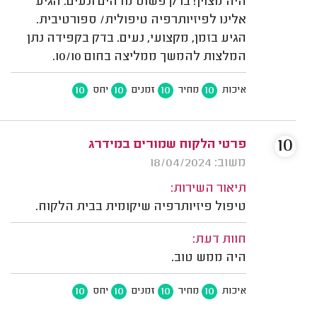
היה מצוין! ברק פשוט מדהים ונעים. הגיע
אלינו לפיזיותרפיה טיפולית/ ספורטיבית.
הגיע בזמן, מקצועי, נעים. בדק בקפידה נתן
המלצות להמשך ממליצה בחום 10/10.
10
10
10
10
איכות
מחיר
זמנים
יחס
10
פרטי הלקוח שמורים במידרג
משוב: 18/04/2024
תיאור השירות:
טיפול פיזיותרפיה שיקומית בבית הלקוח.
חוות דעת:
היה ממש טוב.
10
10
10
10
איכות
מחיר
זמנים
יחס