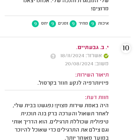
שלי המבוגרת והנכה שלי. אנחנו יצאנו
מרוצים!
9
9
9
9
איכות
מחיר
זמנים
יחס
10
י. ב. גבעתיים.
אשרור: 18/11/2024
משוב: 20/08/2024
תיאור השירות:
פיזיותרפיה לנקע חוזר בקרסול.
חוות דעת:
היה באמת שירות מצוין! נפגשנו בבית שלי,
לאחר תשאול והערכה ברק בנה תוכנית
טיפולית שכוללת תרגילים. הוא הדריך אותי
וגם צילם את התרגילים כדי שאוכל להיזכר
במועד מאוחר יותר.