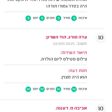
אחלה תמונות. שירות מהיר. גלריה מקסימה.
היה בסדר גמור! תודה!
9
9
9
9
איכות
מחיר
זמנים
יחס
10
עדה מורג, הוד השרון.
משוב: 01/09/2025
תיאור השירות:
צילום סטילס ליום הולדת.
חוות דעת:
הוא היה מצוין.
10
10
10
10
איכות
מחיר
זמנים
יחס
10
אביבה מ. רעננה.