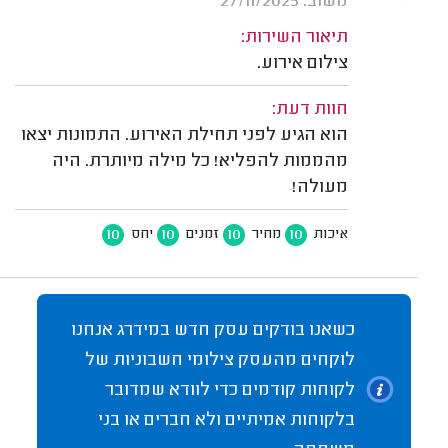
משוב: 27/11/2025
תיאור השירות:
צילום אירוע.
חוות דעת:
הוא הגיע לפני תחילת האירוע. התמונות יצאו
מהממות להפליא! כל מילה מיותרת. היה
מעולה!
10
10
10
10
איכות
מחיר
זמנים
יחס
כשאנו בודקים עסק חדש במידרג אנחנו
לוקחים מהעסק צילומי חשבוניות של
לקוחות קודמים כדי לוודא שמדובר
בלקוחות אמיתיים ולא חברים או בני