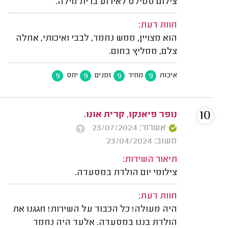
צילום סטילס לאירוע ברית מילה.
חוות דעת:
הוא מצויין, ממש נחמד, לבבי ואיכותי, אחלה
צלם, ממליץ בחום.
9
9
9
9
איכות
מחיר
זמנים
יחס
10
נופר פיאנקו, קרית אונו.
אשרור: 23/07/2024
משוב: 23/04/2024
תיאור השירות:
צילומי יום הולדת במסעדה.
חוות דעת:
היה מעולה! כל הכבוד על השירות! חגגנו את
הולדת בננו במסעדה. אלעד היה נחמד