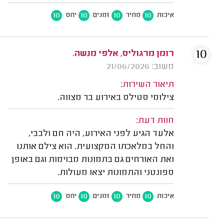
10
10
10
10
איכות
מחיר
זמנים
יחס
10
רומן מרגוליס, אלפי מנשה.
משוב: 21/06/2026
תיאור השירות:
צילומי סטילס באירוע בר מצווה.
חוות דעת:
אלעד הגיע לפני האירוע, היה חם ולבבי,
והחל במלאכתו המקצועית. הוא צילם אותנו
ואת האורחים גם בתמונות מבוימות וגם באופן
ספונטני והתמונות יצאו מעולות.
10
10
10
10
איכות
מחיר
זמנים
יחס