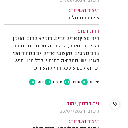
משוב: 24/06/2024
תיאור השירות:
צילום סטיסלס.
חוות דעת:
היה מצוין! אדיב ונדיב. מומלץ בחום. הוזמן
לצילום סטילס, היה מדהים! יחס מהמם בן
אדם מקסים, מקצועי ואדיב. גם במחיר הכי
הגון שיש. ממליצה בחום!!! לכל מי שחוגג
ישדרג לכם את כל חווית האירוע.
10
10
10
10
איכות
מחיר
זמנים
יחס
9
ניר דרמון, יהוד.
משוב: 23/07/2024
תיאור השירות: