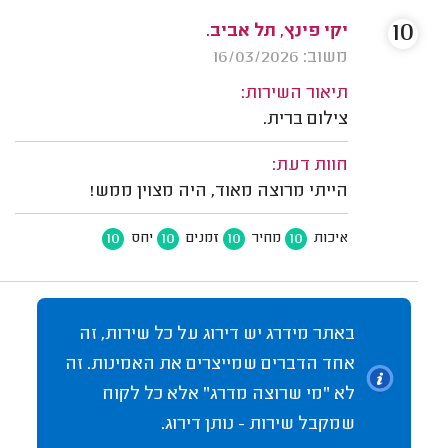
10
יקי פינץ, תל אביב.
משוב: 16/03/2026
תיאור השירות:
צילום ברית.
חוות דעת:
הייתי מרוצה מאוד, היה מצוין ממש!
10
10
10
10
איכות
מחיר
זמנים
יחס
באתר מידרג יש דירוג על כל שירות, זה
אחד הדברים שמייצרים את האמינות. זה
לא "מי שרוצה מדרג" אלא כל לקוח
שמקבל שירות - נותן דירוג.