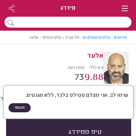
מידרג
אירועים
>
צלמים מומלצים
>
תל אביב > צלם מומלץ - אלעד
אלעד
ציון כללי
חוות דעת
73
9.88
שימו לב, אני מצלם סטילס בלבד, ללא מגנטים.
חוות דעת
מחירים
ממוצע
גלרי
הבנתי
חוות דעת לפי:
הכל
(
73
)
הכי נפוצים
צילום אירועים
צילומי משפחה
טיפ ממידרג