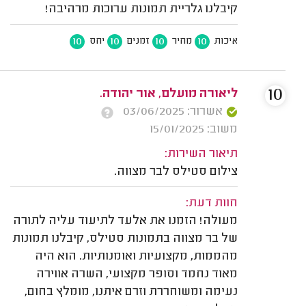
קיבלנו גלריית תמונות ערוכות מרהיבה!
10
10
10
10
איכות
מחיר
זמנים
יחס
10
ליאורה מועלם, אור יהודה.
אשרור: 03/06/2025
משוב: 15/01/2025
תיאור השירות:
צילום סטילס לבר מצווה.
חוות דעת:
מעולה! הזמנו את אלעד לתיעוד עליה לתורה
של בר מצווה בתמונות סטילס, קיבלנו תמונות
מהממות, מקצועיות ואומנותיות. הוא היה
מאוד נחמד וסופר מקצועי, השרה אווירה
נעימה ומשוחררת וזרם איתנו, מומלץ בחום,