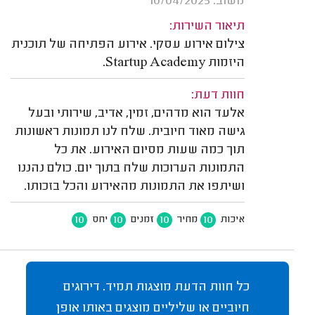
משוב: 10/04/2025
תיאור השירות:
צילום אירוע עסקי. אירוע הפתיחה של תוכנית
היזמות Startup Academy.
חוות דעת:
אלעד הוא מדהים, זמין, אדיב, שירותי ובעל
גישה מאוד חיובית. שלח לנו תמונות ראשונות
תוך כמה שעות מסיום האירוע. את כל
התמונות הערוכות שלח בתוך יום. כולם נהננו
ושיתפו את התמונות מהאירוע והכל בזכותו.
10
10
10
10
איכות
מחיר
זמנים
יחס
כל חוות הדעת מוצגות תמיד. דירוגים
חיוביים או שליליים מוצגים באותו אופן