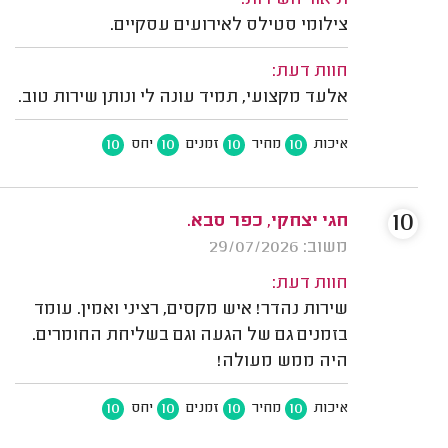
תיאור השירות:
צילומי סטילס לאירועים עסקיים.
חוות דעת:
אלעד מקצועי, תמיד עונה לי ונותן שירות טוב.
10
10
10
10
איכות
מחיר
זמנים
יחס
10
חגי יצחקי, כפר סבא.
משוב: 29/07/2026
חוות דעת:
שירות נהדר! איש מקסים, רציני ואמין. עומד
בזמנים גם של הגעה וגם בשליחת החומרים.
היה ממש מעולה!
10
10
10
10
איכות
מחיר
זמנים
יחס