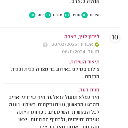
אחלה בנאדם.
10
10
10
10
איכות
מחיר
זמנים
יחס
10
לירון לוין, בצרה.
אשרור: 30/03/2025
משוב: 06/11/2024
תיאור השירות:
צילום סטילס באירוע בר מצווה בבית ובבית
הכנסת.
חוות דעת:
היה נפלא ומעולה! אלעד היה שירותי ואדיב
מהרגע הראשון, נעים ומקסים. באירוע נענה
לכל הבקשות והשיגועים, נוכחותו הייתה
נעימה וחייכנית, ולבסוף התמונות- יצאו
מהממות! אנחנו מאד מרוצים.