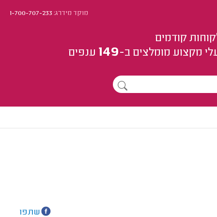
מוקד מידרג:
1-700-707-233
קוחות קודמים
149
לי מקצוע
מומלצים
ב-
ענפים
שתפו