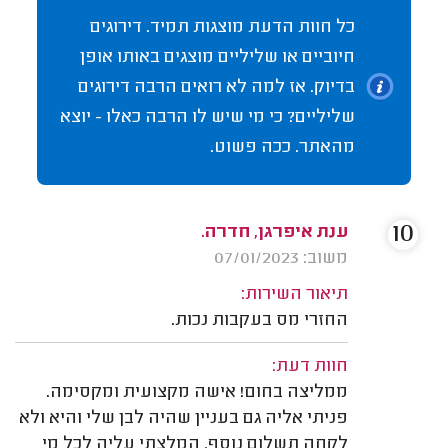
כל חוות הדעת מוצגות תמיד. דירוגים
חיוביים או שליליים מוצגים באותו אופן
בדיוק. אז למה לא רואים הרבה דירוגים
שליליים? כי מי שיש לו הרבה כאלו - יוצא
מהאתר. ככה פשוט.
10
ענת איפרגן, חדרה.
משוב: 07/01/2023
תיאור השירות:
החזרי מס בעקבות נכות.
חוות דעת:
ממליצה בחום! אישה מקצועית ומקסימה.
פניתי אליה גם בעניין שהיה לבן שלי והיא ולא
לקחה תשלום נוסף. המלצתי עליה לכל מי