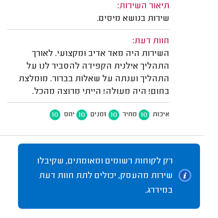
תיאור השירות:
שירות בנושא מיסים.
חוות דעת:
השירות היה מאד אדיב ומקצועי. לאורך
התהליך אילנית הקפידה להסביר לנו על
התהליך וענתה על שאלות בברור. מומלצת
בחום! היה מעולה! הייתי מרוצה מהכל.
10
10
10
10
איכות
מחיר
זמנים
יחס
רק לקוחות רשומים ומאומתים, שקיבלו
שירות מהעסק, יכולים לתת חוות דעת
במידרג.