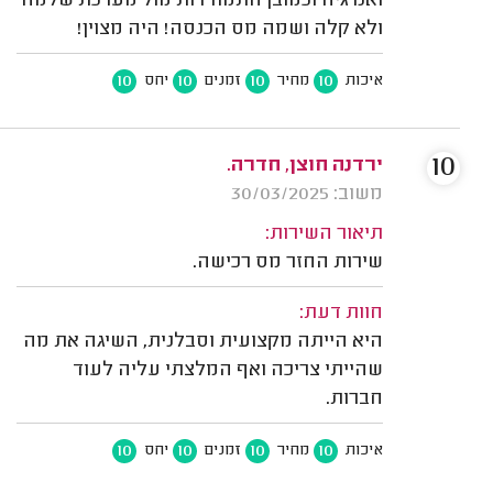
ואנרגיה וכמובן התמודדות מול מערכת שלמה
ולא קלה ושמה מס הכנסה! היה מצוין!
10
10
10
10
איכות
מחיר
זמנים
יחס
10
ירדנה חוצן, חדרה.
משוב: 30/03/2025
תיאור השירות:
שירות החזר מס רכישה.
חוות דעת:
היא הייתה מקצועית וסבלנית, השיגה את מה
שהייתי צריכה ואף המלצתי עליה לעוד
חברות.
10
10
10
10
איכות
מחיר
זמנים
יחס