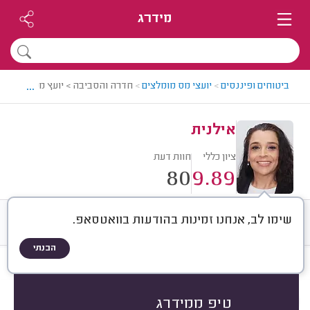
מידרג
...
ביטוחים ופיננסים
>
יועצי מס מומלצים
>
חדרה והסביבה > יועץ מס מומלץ - 
אילנית
ציון כללי
חוות דעת
80
9.89
שימו לב, אנחנו זמינות בהודעות בוואטסאפ.
חוות דעת
ממוצע
רישוי ותעודות
הבנתי
חוות דעת לפי:
הכל
(
80
)
הכי נפוצים
סוג העסק
סוג השירות
טיפ ממידרג