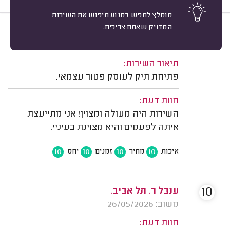
מומלץ לחפש במנוע חיפוש את השירות
המדויק שאתם צריכים.
10
אלינה ורשבסקי, תל אביב.
מיון
משוב: 06/07/2026
תיאור השירות:
פתיחת תיק לעוסק פטור עצמאי.
חוות דעת:
השירות היה מעולה ומצוין! אני מתייעצת
איתה לפעמים והיא מצוינת בעיניי.
10
10
10
10
איכות
מחיר
זמנים
יחס
10
ענבל ר. תל אביב.
משוב: 26/05/2026
חוות דעת: