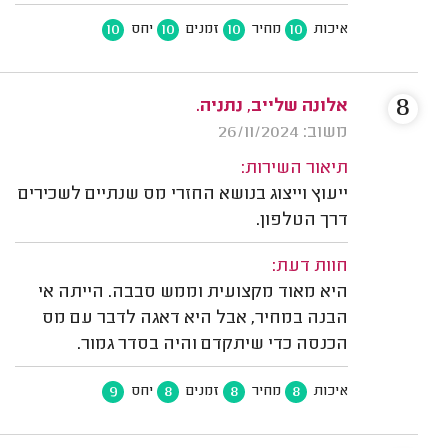
10
10
10
10
איכות
מחיר
זמנים
יחס
8
אלונה שלייב, נתניה.
משוב: 26/11/2024
תיאור השירות:
ייעוץ וייצוג בנושא החזרי מס שנתיים לשכירים
דרך הטלפון.
חוות דעת:
היא מאוד מקצועית וממש סבבה. הייתה אי
הבנה במחיר, אבל היא דאגה לדבר עם מס
הכנסה כדי שיתקדם והיה בסדר גמור.
9
8
8
8
איכות
מחיר
זמנים
יחס