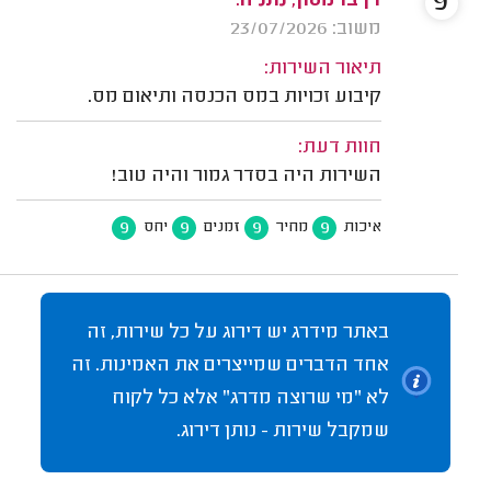
9
דן ברמסון, נתניה.
משוב: 23/07/2026
תיאור השירות:
קיבוע זכויות במס הכנסה ותיאום מס.
חוות דעת:
השירות היה בסדר גמור והיה טוב!
9
9
9
9
איכות
מחיר
זמנים
יחס
באתר מידרג יש דירוג על כל שירות, זה
אחד הדברים שמייצרים את האמינות. זה
לא "מי שרוצה מדרג" אלא כל לקוח
שמקבל שירות - נותן דירוג.