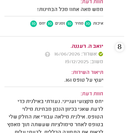
חוות דעת:
ממש מאה אחוז מכל הבחינות!
10
10
10
10
איכות
מחיר
זמנים
יחס
8
יואב ה. רעננה.
אשרור: 16/06/2026
משוב: 19/12/2025
תיאור השירות:
יעוץ על טופס 161.
חוות דעת:
יחס מקצועי וענייני. נעזרתי באילנית כדי
לדעת שאני בכיוון הנכון מבחינת מילוי
הטופס. אילנית מילאה עבורי את החלק שלי
בטופס לאחר סימולציות שעשתה תוך מאמץ
לראות את התמונה הכללית. לדעתי עלות