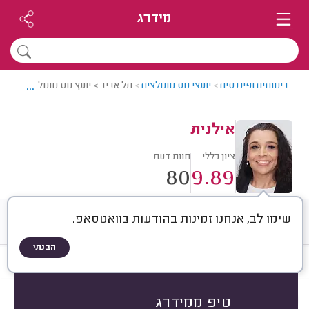
מידרג
...
ביטוחים ופיננסים
>
יועצי מס מומלצים
>
תל אביב > יועץ מס מומלץ - אילנית
אילנית
ציון כללי
חוות דעת
80
9.89
שימו לב, אנחנו זמינות בהודעות בוואטסאפ.
חוות דעת
ממוצע
רישוי ותעודות
הבנתי
חוות דעת לפי:
הכל
(
80
)
הכי נפוצים
סוג העסק
סוג השירות
טיפ ממידרג