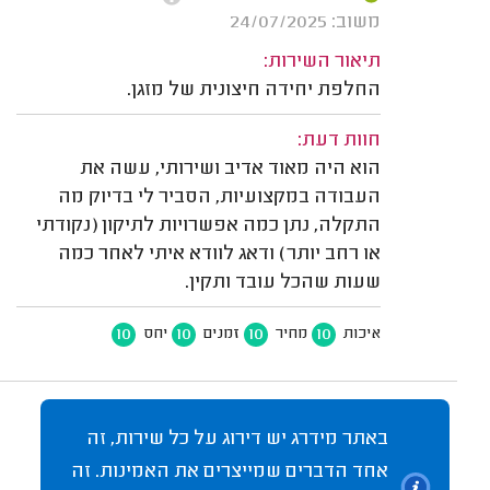
משוב: 24/07/2025
תיאור השירות:
החלפת יחידה חיצונית של מזגן.
חוות דעת:
הוא היה מאוד אדיב ושירותי, עשה את
העבודה במקצועיות, הסביר לי בדיוק מה
התקלה, נתן כמה אפשרויות לתיקון (נקודתי
או רחב יותר) ודאג לוודא איתי לאחר כמה
שעות שהכל עובד ותקין.
10
10
10
10
איכות
מחיר
זמנים
יחס
באתר מידרג יש דירוג על כל שירות, זה
אחד הדברים שמייצרים את האמינות. זה