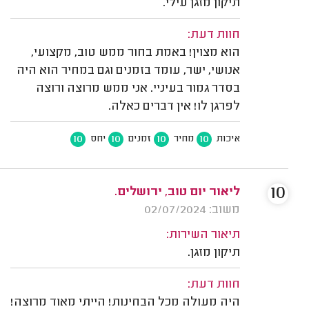
תיקון מזגן עילי.
חוות דעת:
הוא מצוין! באמת בחור ממש טוב, מקצועי,
אנושי, ישר, עומד בזמנים וגם במחיר הוא היה
בסדר גמור בעיניי. אני ממש מרוצה ורוצה
לפרגן לו! אין דברים כאלה.
10
10
10
10
איכות
מחיר
זמנים
יחס
10
ליאור יום טוב, ירושלים.
משוב: 02/07/2024
תיאור השירות:
תיקון מזגן.
חוות דעת:
היה מעולה מכל הבחינות! הייתי מאוד מרוצה!