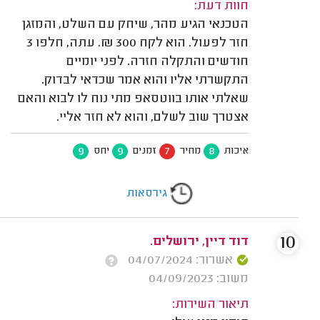
חוות דעת:
הטכנאי הגיע מהר, שיחק עם השלט, והמזגן
חזר לפעול. הוא לקח 300 ₪. עתה, חלפו 3
חודשים והתקלה חזרה. לפני יומיים
התקשרתי אליו והוא אמר שכדאי לבדוק.
שאלתי אותו בווטסאפ מתי נוח לו לבוא והאם
אצטרך שוב לשלם, והוא לא חזר אליי.
9
9
7
8
איכות
מחיר
זמנים
יחס
גירסאות
10
דוד דיין, ירושלים.
אשרור: 04/07/2024
משוב: 04/09/2023
תיאור השירות: