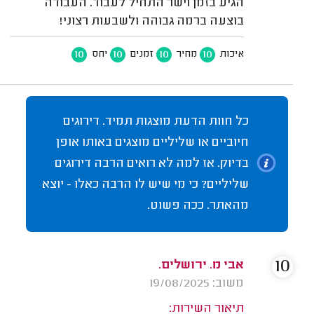
הגיע בזמן וישר התחיל לעבוד. העבודה
בוצעה ברמה גבוהה ולשבעות רצוני!
10
10
10
10
איכות
מחיר
זמנים
יחס
כל חוות הדעת מוצגות תמיד. דירוגים
חיוביים או שליליים מוצגים באותו אופן
בדיוק. אז למה לא רואים הרבה דירוגים
שליליים? כי מי שיש לו הרבה כאלו - יוצא
מהאתר. ככה פשוט.
10
אבי מ. ירושלים.
משוב: 19/08/2025
תיאור השירות: