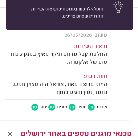
מומלץ לחפש במנוע חיפוש את השירות
המדויק שאתם צריכים.
10
שני א. ירושלים.
מיון
אשרור: 26/07/2026
משוב: 26/05/2026
תיאור השירות:
החלפת קבל מדחס וניקוי מאיץ במזגן 2 כוח
סוס של אלקטרה.
חוות דעת:
הייתי מרוצה מאוד, אוראל היה מצוין ממש,
נחמד, זמין והגיע בזמן!
10
10
10
10
איכות
מחיר
זמנים
יחס
טכנאי מזגנים נוספים באזור ירושלים