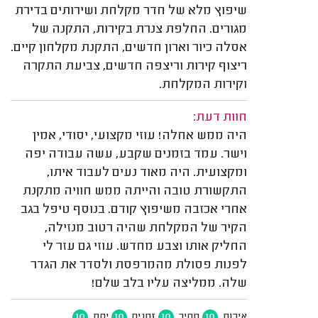
שיפוץ מלא של חדר מקלחת ושירותים בדירת
מגורים. החלפת צנרת בקירות, התקנה של
אסלה כיור וארון חדשים, התקנת מקלחון קיים.
ריצוף קירות וריצפה חדשים, צביעת התקרה
וקירות המקלחת.
חוות דעת:
היה ממש אחלה! עוזי מקצועי, יסודי, אמין
וישר. עמד בזמנים שקבע, עשה עבודה יפה
ומקצועית. היה מאוד נעים לעבוד איתו,
התקשורת טובה והייתה ממש חוויה מתקנת
אחרי אכזבה משיפוץ קודם. בנוסף טיפל בגב
הקיר של המקלחת שהיה רטוב מנזילה,
החליק אותו וצבע מחדש. עוזי גם עזר לי
לפנות פסולת מהמרפסת ולסדר את הגדר
שלה. ממליצה עליו בלב שלם!
10
10
10
10
איכות
מחיר
זמנים
יחס