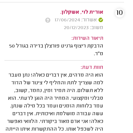
10
אורית לוי, אשקלון.
אשרור: 17/06/2024
משוב: 20/12/2023
תיאור השירות:
הדבקת ריצוף גרניט פורצלן בדירה בגודל 50
מ"ר.
חוות דעת:
הוא היה מדהים, אין דברים כאלה! נתן מעבר
למה שצריך לתת והחליף לי צינור של הדוד
ללא תשלום. היה תמיד זמין, נחמד, קשוב,
סבלני ומקצועי. המחיר היה הוגן לדעתי. הוא
עמד בלוחות הזמנים ועמד בכל מילה שנתן.
עשה עבודה מושלמת ואיכותית. אין דברים
כאלה! אני אדם מאוד ביקורתי. הלוואי ואפשר
היה לשכפל אותו. כל ההתקשרות איתו הייתה