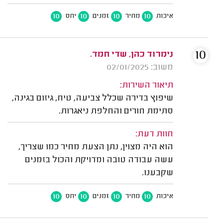
10
10
10
10
איכות
מחיר
זמנים
יחס
10
נימרוד כהן, שדי חמד.
משוב: 02/01/2025
תיאור השירות:
שיפוץ בדירה שכלל צביעה, טיח, גיזום בגינה,
סתימת חורים והחלפת ניאגרות.
חוות דעת:
הוא היה מצוין, נתן הצעת מחיר כמו שצריך,
עשה עבודה טובה ומדויקת והכול בזמנים
שקבענו.
10
10
10
10
איכות
מחיר
זמנים
יחס