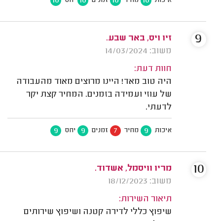
10
10
10
10
איכות
מחיר
זמנים
יחס
9
זיו ויס, באר שבע.
משוב: 14/03/2024
חוות דעת:
היה טוב מאד! היינו מרוצים מאוד מהעבודה
של עוזי ועמידה בזמנים. המחיר קצת יקר
לדעתי.
9
9
7
9
איכות
מחיר
זמנים
יחס
10
מריו וויסמל, אשדוד.
משוב: 18/12/2023
תיאור השירות:
שיפוץ כללי לדירה קטנה ושיפוץ שירותים