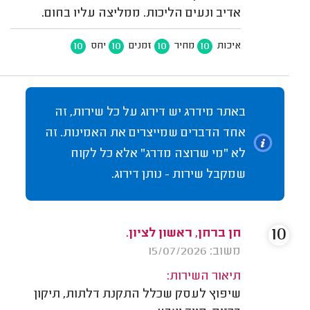
אדיב ונעים הליכות. ממליצה עליו בחום.
10
10
10
10
איכות
מחיר
זמנים
יחס
באתר מידרג יש דירוג על כל שירות, זה
אחד הדברים שמייצרים את האמינות. זה
לא "מי שרוצה מדרג" אלא כל לקוח
שמקבל שירות - נותן דירוג.
10
חן ברחן, ראשון לציון.
משוב: 15/07/2026
תיאור השירות:
שיפוץ לעסק שכלל התקנת דלתות, תיקון