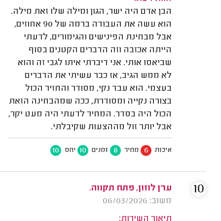
הבן אדם היה ישר, הגון ומילה שלו זאת מילה.
הוא עשה את העבודה ברמה של 90 אחוזים,
אבל מבחינת הפינישים והגימורים, לדעתי
הייתה אכזבה וזה הדברים הקטנים בסוף
שביאסו אותי. אני דיברתי איתו לגבי זה והוא
לא ממש הגיב, אז כבר עשיתי את הדברים
בעצמי. הוא עבד נקי, מסודר והחזיר הכול
בצורה נקייה ומסודרת, ככה שמהבחינה הזאת
הכול היה בסדר. המחיר לדעתי היה מעט יקר,
אבל יותר זול מההצעות שקיבלתי.
10
10
8
6
איכות
מחיר
זמנים
יחס
10
ערן לוזון, פתח תקווה.
משוב: 06/03/2026
תיאור השירות: