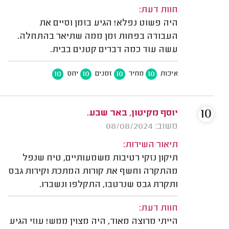
חוות דעת:
היה פשוט נפלא! הגיע בזמן וסיים את
העבודה בפחות זמן ממה שתיאר בהתחלה.
עשה עוד כמה דברים קטנים בבית.
10
10
10
10
איכות
מחיר
זמנים
יחס
10
יוסף מקיטון, באר שבע.
משוב: 08/08/2024
תיאור השירות:
תיקון נזקי רטיבות משמעותיים, טיח שנפל
מהתקרה וחשף את קורות המתכת וקירות גבס
ותקרת גבס שנרטבו, התקלפו ונשברו.
חוות דעת:
הייתי מרוצה מאוד, היה מצוין ממש! עוזי הגיע