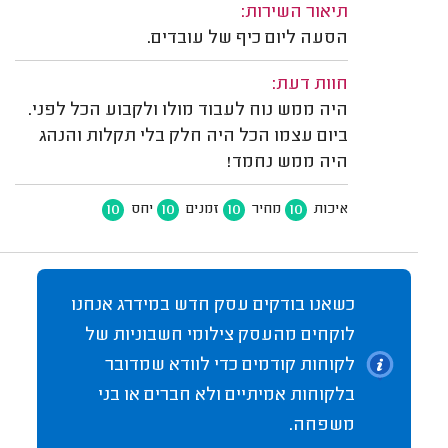
תיאור השירות:
הסעה ליום כיף של עובדים.
חוות דעת:
היה ממש נוח לעבוד מולו ולקבוע הכל לפני.
ביום עצמו הכל היה חלק בלי תקלות והנהג
היה ממש נחמד!
10
10
10
10
איכות
מחיר
זמנים
יחס
כשאנו בודקים עסק חדש במידרג אנחנו
לוקחים מהעסק צילומי חשבוניות של
לקוחות קודמים כדי לוודא שמדובר
בלקוחות אמיתיים ולא חברים או בני
משפחה.