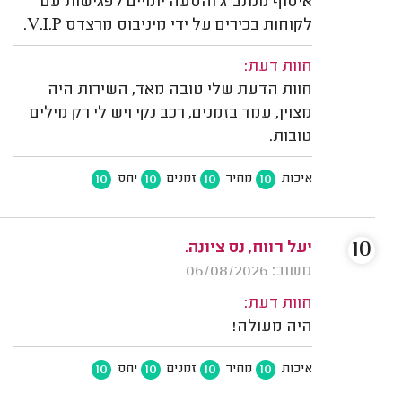
איסוף מנתב"ג והסעה יומיים לפגישות עם
לקוחות בכירים על ידי מיניבוס מרצדס V.I.P.
חוות דעת:
חוות הדעת שלי טובה מאד, השירות היה
מצוין, עמד בזמנים, רכב נקי ויש לי רק מילים
טובות.
10
10
10
10
איכות
מחיר
זמנים
יחס
10
יעל רווח, נס ציונה.
משוב: 06/08/2026
חוות דעת:
היה מעולה!
10
10
10
10
איכות
מחיר
זמנים
יחס