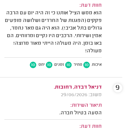
חוות דעת:
הוא ממש הציל אותנו כי זה היה יום עם הרבה
פקקים (הפגנות של החרדים ושלושה מופעים
גדולים בתל אביב!). הוא היה גם מאד נחמד,
אמין ושירותי. הרכבים היו נקיים ומרווחים. הם
באו בזמן. היה מעולה! הייתי מאוד מרוצה!
מעולה!
10
10
10
10
איכות
מחיר
זמנים
יחס
9
דניאל דבדה, רחובות.
משוב: 29/06/2026
תיאור השירות:
הסעה בטיול חברה.
חוות דעת: