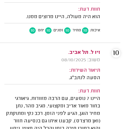
חוות דעת:
הוא היה מעולה, היינו מרוצים ממנו.
10
10
10
10
איכות
מחיר
זמנים
יחס
10
זיו ל. תל אביב.
משוב: 08/10/2025
תיאור השירות:
הסעה לנתב"ג.
חוות דעת:
היינו 7 נוסעים, עם הרבה מזוודות. גיאורגי
בחור מאוד אדיב ומקצועי. מגיב מהר, נתן
מחיר הוגן, הגיע לפני הזמן. רכב נקי ומתוקתק
(ואן מרצדס). קבענו איתו גם בנסיעה חזור
והוא כמובן חיכה בזמן והכל היה מצוין. ניסע