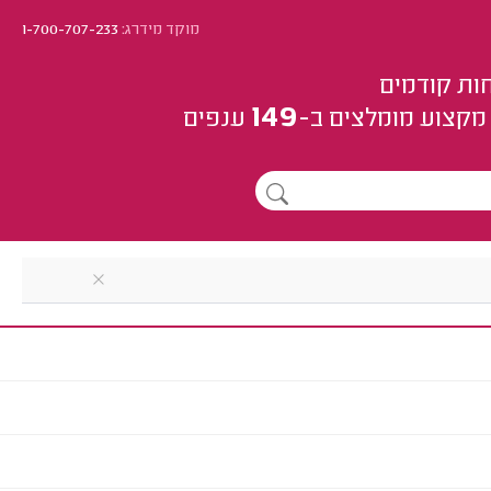
מוקד מידרג:
1-700-707-233
ות קודמים
149
מקצוע
מומלצים
ב-
ענפים