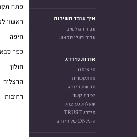
פתח תקוו
איך עובד השירות
ראשון לצי
עבור הגולשים
חיפה
עבור בעלי מקצוע
כפר סבא
אודות מידרג
חולון
מי אנחנו
מהתקשורת
הרצליה
חדשות מידרג
יצירת קשר
רחובות
שאלות נפוצות
מידרג TRUST
ה-DNA של מידרג