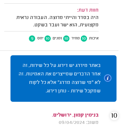
חוות דעת:
היה בסדר והייתי מרוצה. העבודה נראית
מקצועית, הוא ישר ועבד בשקט.
9
10
10
10
איכות
מחיר
זמנים
יחס
באתר מידרג יש דירוג על כל שירות, זה
אחד הדברים שמייצרים את האמינות. זה
לא "מי שרוצה מדרג" אלא כל לקוח
שמקבל שירות - נותן דירוג.
10
בנימין קמון, ירושלים.
משוב: 09/04/2024