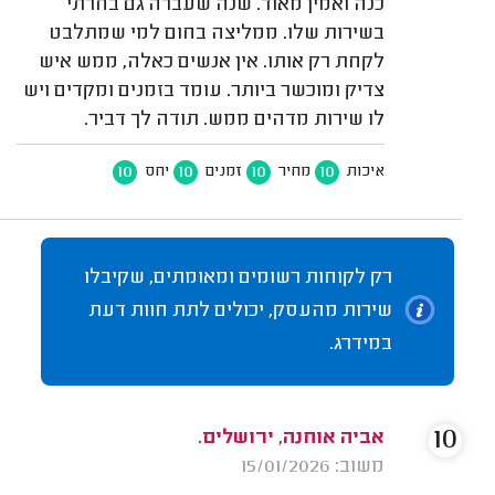
כנה ואמין מאוד. שנה שעברה גם בחרתי
בשירות שלו. ממליצה בחום למי שמתלבט
לקחת רק אותו. אין אנשים כאלה, ממש איש
צדיק ומוכשר ביותר. עומד בזמנים ומקדים ויש
לו שירות מדהים ממש. תודה לך דביר.
10
10
10
10
איכות
מחיר
זמנים
יחס
רק לקוחות רשומים ומאומתים, שקיבלו
שירות מהעסק, יכולים לתת חוות דעת
במידרג.
10
אביה אוחנה, ירושלים.
משוב: 15/01/2026