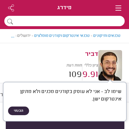
מידרג
...
טכנאים ותיקונים
>
טכנאי אינטרקום וקודנים מומלצים
>
ירושלים > טכנאי אי
דביר
ציון כללי
חוות דעת
109
9.91
שימו לב - אני לא עוסק בקודנים מכנים ולא מתקן
חוות דעת
מחירים
ממוצע
גלרי
אינטרקום ישן.
הבנתי
חוות דעת לפי:
הכל
(
109
)
הכי נפוצים
לפי סוג המוצר
לפי סוג השירות