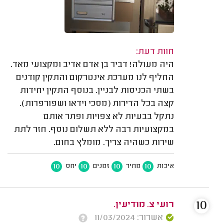
חוות דעת:
היה מעולה! דביר בן אדם אדיב ומקצועי מאד.
החליף לנו מערכת אינטרקום והתקין קודנים
בשתי הכניסות לבניין. בנוסף התקין יחידות
קצה בכל הדירות (מסכי וידאו ושפורפרות).
נתקל בבעיות לא צפויות ופתר אותם
במקצועיות רבה ללא תשלום נוסף. חזר לתת
שירות כשהיה צריך. מומלץ בחום.
10
10
10
10
איכות
מחיר
זמנים
יחס
10
רועי צ. מודיעין.
אשרור: 11/03/2024