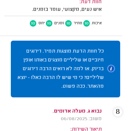
חוות דעת:
איש נעים, מקצועי, עומד בזמנים.
10
10
10
10
איכות
מחיר
זמנים
יחס
כל חוות הדעת מוצגות תמיד. דירוגים
חיוביים או שליליים מוצגים באותו אופן
בדיוק. אז למה לא רואים הרבה דירוגים
שליליים? כי מי שיש לו הרבה כאלו - יוצא
מהאתר. ככה פשוט.
8
נבוא ג. מעלה אדומים.
משוב: 06/08/2025
תיאור השירות: