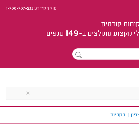
מוקד מידרג:
1-700-707-233
וחות קודמים
149
י מקצוע
מומלצים
ב-
ענפים
פון
|
ב
קריות