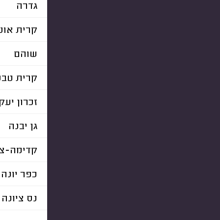
גדרה
קרית אונו
שוהם
קרית טבע
זכרון יעק
גן יבנה
קדימה-צו
כפר יונה
נס ציונה