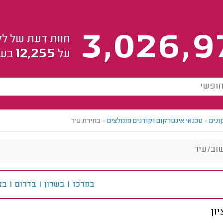
3,026,9
חוות דעת של לק
12,255
על
בעל
ונים
>
טכנאי אינטרקום וקודנים מומלצים
>
בחירת עיר
ב
מרכז
|
ב
שרון
|
ב
דרום
|
ב
צ
ון