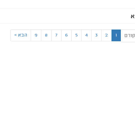
א
1
2
3
4
5
6
7
8
9
הבא
»
ודם