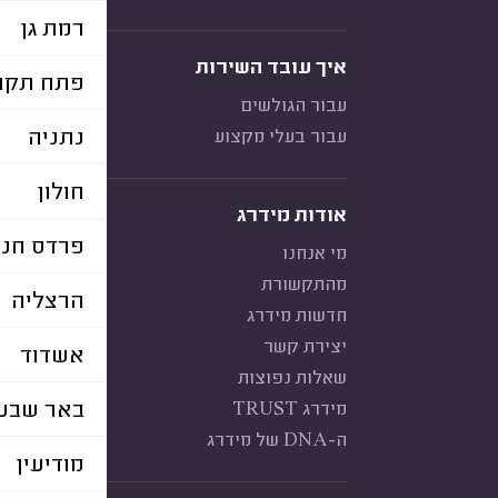
רמת גן
איך עובד השירות
פתח תקוו
עבור הגולשים
נתניה
עבור בעלי מקצוע
חולון
אודות מידרג
פרדס חנה
מי אנחנו
מהתקשורת
הרצליה
חדשות מידרג
יצירת קשר
אשדוד
שאלות נפוצות
באר שבע
מידרג TRUST
ה-DNA של מידרג
מודיעין