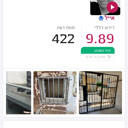
אייל
דירוג כללי
חוות דעת
422
9.89
פנוי השבוע
עודכן ב-11:35