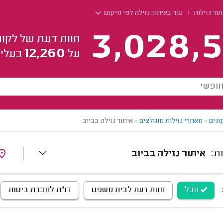
ור נזילות
עוד באיתור נזילה לפי מיקום
3,028,5
חוות דעת של לקוח
12,260
על
בעלי 
ונים
>
מאתרי נזילות מומלצים
>
איתור נזילה בביוב
איתור נזילה בביוב
הכל
חוות דעת לבית משפט
דו"ח לחברת ביטוח