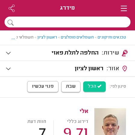
מידרג
...
טכנאים ותיקונים
>
חשמלאים מומלצים
>
ראשון לציון
>
חשמלאי מוסמך בראש
שירות:
החלפה לתלת פאזי
אזור:
ראשון לציון
הכל
שבת
פנוי עכשיו
סינון לפי:
אלי
דירוג כללי
חוות דעת
7
9.71