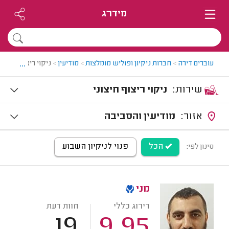
מידרג
...
עוברים דירה
>
חברות ניקיון ופוליש מומלצות
>
מודיעין
>
ניקוי ריצוף חוץ במ
שירות:
ניקוי ריצוף חיצוני
אזור:
מודיעין והסביבה
הכל
פנוי לניקיון השבוע
סינון לפי:
מני
דירוג כללי
חוות דעת
19
9.95