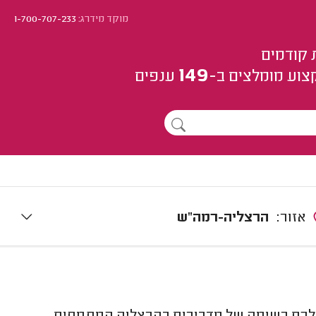
מוקד מידרג:
1-700-707-233
 קודמים
149
צוע
מומלצים
ב-
ענפים
אזור:
הרצליה-רמה"ש