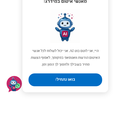
מאנשי איטום במידרג!
היי, אני לוטם בוט AI. אני יכול לשלוח לכל אנשי
האיטום הודעות וואטסאפ במקומך, לאסוף הצעות
מחיר בשבילך ולחסוך לך המון זמן.
בואו נתחיל!