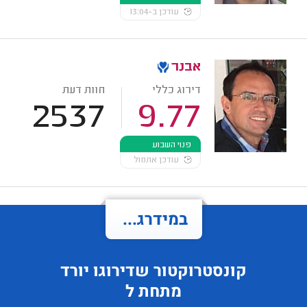
עודכן ב-13:04
אבנר
דירוג כללי
חוות דעת
2537
9.77
פנוי השבוע
עודכן אתמול
במידרג...
קונסטרוקטור
שדירוגו
יורד
מתחת ל