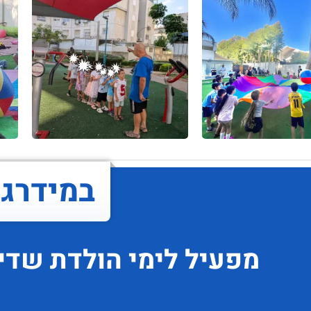
במידרג..
מפעיל לימי הולדת
שדיר