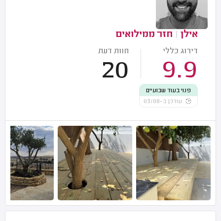
אילן
|
חזר ממילואים
דירוג כללי
חוות דעת
20
9.9
פנוי בעוד שבועיים
עודכן ב-03/08