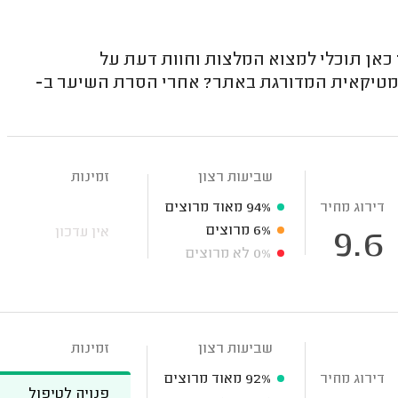
 להסרת שיער ipl ברמת השרון? כאן תוכלי למצוא המלצות וחוות דעת על
סמטיקאית המדורגת באתר? אחרי הסרת השיער ב-
שביעות רצון
זמינות
דירוג מחיר
94%
מאוד מרוצים
6%
מרוצים
אין עדכון
9.6
0%
לא מרוצים
שביעות רצון
זמינות
דירוג מחיר
92%
מאוד מרוצים
פנויה לטיפול