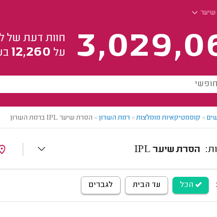
 שיער
3,029,0
חוות דעת של ל
12,260
על
בע
ים
>
קוסמטיקאיות מומלצות
>
רמת השרון
>
הסרת שיער IPL ברמת השרון
הסרת שיער IPL
הכל
עד הבית
לגברים