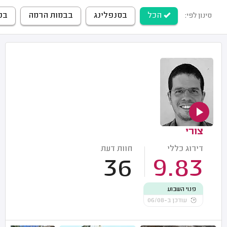
הכל
בסנפלינג
בבמות הרמה
בפ
סינון לפי:
צורי
דירוג כללי
חוות דעת
36
9.83
פנוי השבוע
עודכן ב-06/08