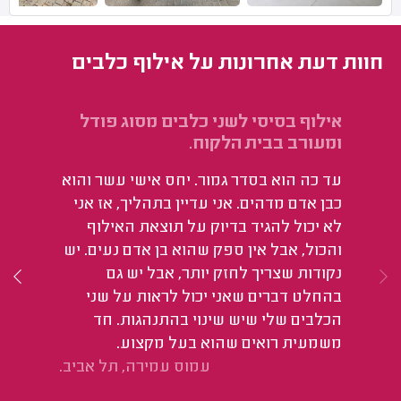
חוות דעת אחרונות על אילוף כלבים
אילוף בסיסי לשני כלבים מסוג פודל
אי
ומעורב בבית הלקוח.
הב
עד כה הוא בסדר גמור. יחס אישי עשר והוא
הו
כבן אדם מדהים. אני עדיין בתהליך, אז אני
הס
לא יכול להגיד בדיוק על תוצאת האילוף
של
והכול, אבל אין ספק שהוא בן אדם נעים. יש
נקודות שצריך לחזק יותר, אבל יש גם
בהחלט דברים שאני יכול לראות על שני
הכלבים שלי שיש שינוי בהתנהגות. חד
משמעית רואים שהוא בעל מקצוע.
עמוס עמירה, תל אביב.